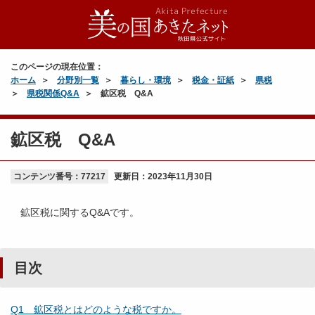
このページの現在位置：
ホーム
分野別一覧
暮らし・環境
税金・証紙
県税
県税関係Q&A
鉱区税 Q&A
鉱区税 Q&A
コンテンツ番号：77217
更新日：
2023年11月30日
鉱区税に関するQ&Aです。
目次
Q1 鉱区税とはどのような税ですか。