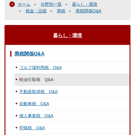
ホーム
分野別一覧
暮らし・環境
税金・証紙
県税
県税関係Q&A
暮らし・環境
県税関係Q&A
ゴルフ場利用税 Q&A
軽油引取税 Q&A
不動産取得税 Q&A
自動車税 Q&A
個人事業税 Q&A
狩猟税 Q&A