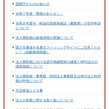
国税庁からのお知らせ
令和７年度「県税のあらまし」
令和８年度分 軽油引取税免税証（農業用）の交付申請
について
法人県民税の超過課税の実施について
国土交通省を名乗るフィッシングサイトにご注意くださ
い！（自動車税関連）
法人県民税における認可地縁団体の減免とNPO法人の
課税免除について
法人県民税・事業税・特別法人事業税又は地方法人特別
税の申告について
不正軽油１１０番
法人の休業に関する取り扱いについて