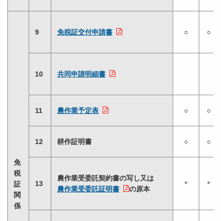
9
免税証交付申請書
○
○
10
共同申請明細書
11
農作業予定表
○
○
12
耕作証明書
○
○
免
税
農作業受委託契約書の写し又は
13
＊
＊
証
農作業受委託証明書
の原本
関
係