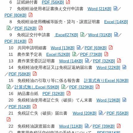
６ 証紙納付書
PDF [56KB]
７ 免税軽油使用者証書換え交付申請書
Word [21KB]
／
PDF [80KB]
８ 免税軽油使用機械等販売・貸与・譲渡証明書
Excel [14KB]
／
PDF [52KB]
９ 免税証交付申請書
Excel[27KB]
／
Word [31KB]
／
PDF [81KB]
10 共同申請明細書
Word [13KB]
／
PDF [69KB]
11 農作業予定表
Excel [52KB]
／
PDF [73KB]
13 農作業受委託証明書
Word [14KB]
／
PDF [32KB]
14 免税軽油使用者証又は免税証返納届出書
Word [22KB]
／
PDF [58KB]
15 免税軽油の引取り等に係る報告書
計算式有りExcel [63KB]
／
計算式無しExcel [59KB]
／
PDF [329KB]
16 納品書台紙
PDF [32KB]
20 免税軽油使用者証亡失（破損）てん末書
Word [19KB]
／
PDF [51KB]
21 免税証亡失（破損）届出書
Word [20KB]
／
PDF [55KB]
22 免税軽油譲渡届出書
Word [11KB]
／
PDF [39KB]
◎ 農業用免税証交付申請の手続きについて
PDF[381KB]