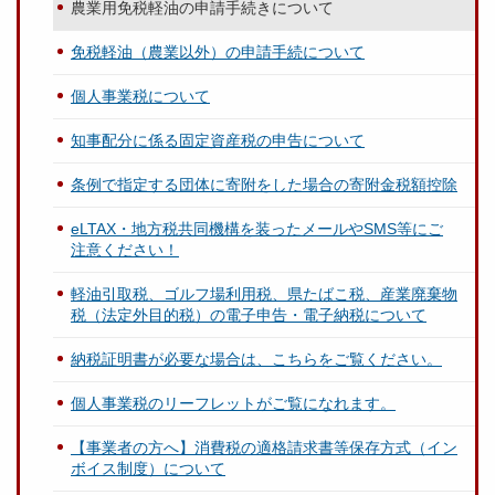
農業用免税軽油の申請手続きについて
免税軽油（農業以外）の申請手続について
個人事業税について
知事配分に係る固定資産税の申告について
条例で指定する団体に寄附をした場合の寄附金税額控除
eLTAX・地方税共同機構を装ったメールやSMS等にご
注意ください！
軽油引取税、ゴルフ場利用税、県たばこ税、産業廃棄物
税（法定外目的税）の電子申告・電子納税について
納税証明書が必要な場合は、こちらをご覧ください。
個人事業税のリーフレットがご覧になれます。
【事業者の方へ】消費税の適格請求書等保存方式（イン
ボイス制度）について