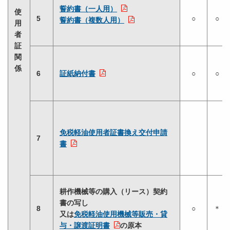
誓約書（一人用）
使
5
○
○
誓約書（複数人用）
用
者
証
関
係
6
証紙納付書
○
○
免税軽油使用者証書換え交付申請
7
書
耕作機械等の購入（リース）契約
書の写し
8
○
＊
又は
免税軽油使用機械等販売・貸
与・譲渡証明書
の原本