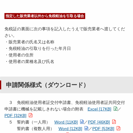
指定した販売業者以外から免税軽油を引取る場合
免税証の裏面に次の事項を記入したうえで販売業者へ渡してくだ
さい。
・販売業者の氏名又は名称
・免税軽油の引取りを行った年月日
・使用者の住所
・使用者の業種名及び氏名
申請関係様式（ダウンロード）
３ 免税軽油使用者証交付申請書、免税軽油使用者証共同交付
申請書に機械を記載しきれない場合の附表
Excel [17KB]
／
PDF [32KB]
５ 誓約書（一人用）
Word [11KB]
／
PDF [46KB]
誓約書（複数人用）
Word [12KB]
／
PDF [53KB]