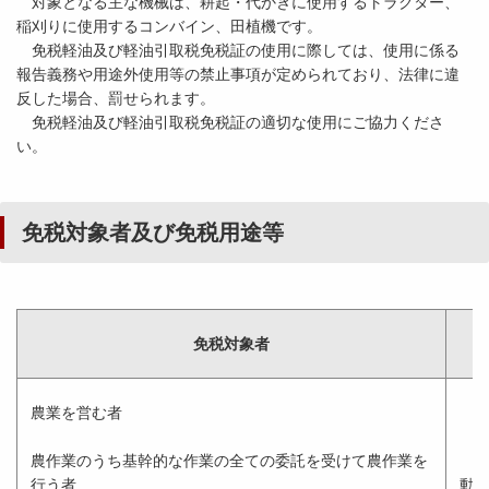
対象となる主な機械は、耕起・代かきに使用するトラクター、
稲刈りに使用するコンバイン、田植機です。
免税軽油及び軽油引取税免税証の使用に際しては、使用に係る
報告義務や用途外使用等の禁止事項が定められており、法律に違
反した場合、罰せられます。
免税軽油及び軽油引取税免税証の適切な使用にご協力くださ
い。
免税対象者及び免税用途等
免税対象者
農業を営む者
農作業のうち基幹的な作業の全ての委託を受けて農作業を
行う者
動