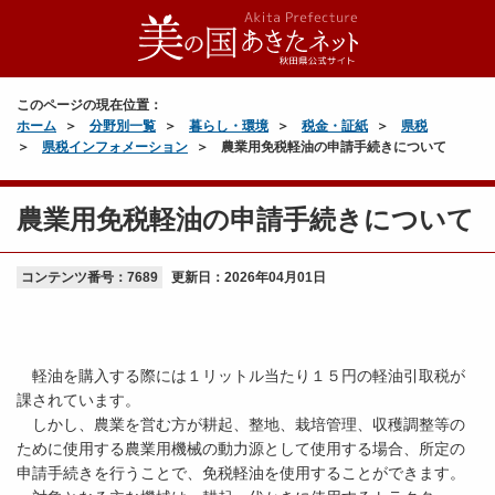
このページの現在位置：
ホーム
分野別一覧
暮らし・環境
税金・証紙
県税
県税インフォメーション
農業用免税軽油の申請手続きについて
農業用免税軽油の申請手続きについて
コンテンツ番号：7689
更新日：
2026年04月01日
軽油を購入する際には１リットル当たり１５円の軽油引取税が
課されています。
しかし、農業を営む方が耕起、整地、栽培管理、収穫調整等の
ために使用する農業用機械の動力源として使用する場合、所定の
申請手続きを行うことで、免税軽油を使用することができます。