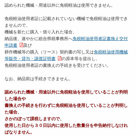
認められた機械・用途以外に免税軽油は使用できません。
免税軽油使用者証に記載されていない機械で免税軽油は使用でき
ませんので、
機械を新たに購入・借り入れた場合、
納品後、速やかに総合県税事務所へ
免税軽油使用者証書換え交付
申請書
及び
耕作機械等の購入（リース）契約書の写し又は
免税軽油使用機械
等販売・貸与・譲渡証明書
の原本等を提出し、
免税軽油使用者証の書換えの手続きを受けてください。
なお、納品前は手続きできません。
認められた機械・用途以外に免税軽油を使用していることが判明
した場合や
書換えの手続きを行わずに免税軽油を使用していることが判明し
た場合、
さかのぼって課税しますので、
使用した日から３０日以内に使用した数量分を申告納付しなけれ
ばなりません。