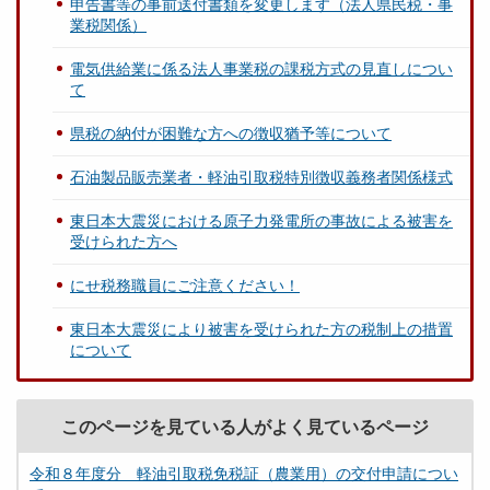
申告書等の事前送付書類を変更します（法人県民税・事
業税関係）
電気供給業に係る法人事業税の課税方式の見直しについ
て
県税の納付が困難な方への徴収猶予等について
石油製品販売業者・軽油引取税特別徴収義務者関係様式
東日本大震災における原子力発電所の事故による被害を
受けられた方へ
にせ税務職員にご注意ください！
東日本大震災により被害を受けられた方の税制上の措置
について
このページを見ている人がよく見ているページ
令和８年度分 軽油引取税免税証（農業用）の交付申請につい