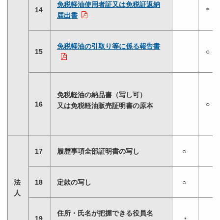
免税軽油使用者証又は免税証返納
14
＊
届出書
免税軽油の引取り等に係る報告書
15
○
免税軽油の納品書（写し可）
16
○
又は免税軽油販売証明書の原本
17
履歴事項全部証明書の写し
○
法
18
定款の写し
○
人
住所・氏名が把握できる役員名
19
＊