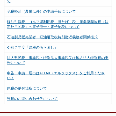
て
免税軽油（農業以外）の申請手続について
軽油引取税、ゴルフ場利用税、県たばこ税、産業廃棄物税（法
定外目的税）の電子申告・電子納税について
石油製品販売業者・軽油引取税特別徴収義務者関係様式
令和７年度「県税のあらまし」
法人県民税・事業税・特別法人事業税又は地方法人特別税の申
告について
申告・申請・届出はeLTAX（エルタックス）をご利用くださ
い！
県税の納付場所について
県税のお問い合わせ先について