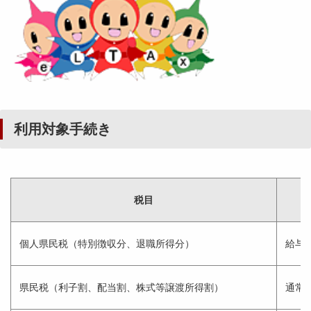
利用対象手続き
税目
個人県民税（特別徴収分、退職所得分）
給与
県民税（利子割、配当割、株式等譲渡所得割）
通常