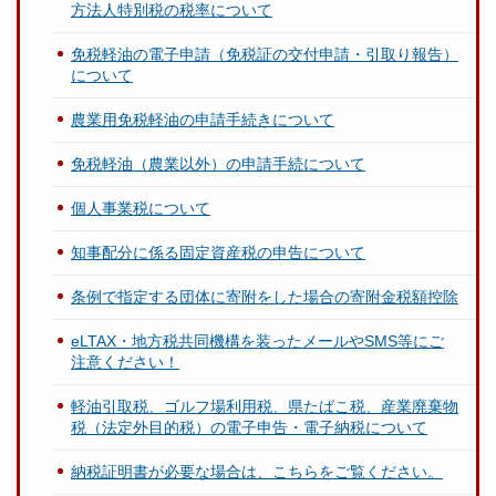
方法人特別税の税率について
免税軽油の電子申請（免税証の交付申請・引取り報告）
について
農業用免税軽油の申請手続きについて
免税軽油（農業以外）の申請手続について
個人事業税について
知事配分に係る固定資産税の申告について
条例で指定する団体に寄附をした場合の寄附金税額控除
eLTAX・地方税共同機構を装ったメールやSMS等にご
注意ください！
軽油引取税、ゴルフ場利用税、県たばこ税、産業廃棄物
税（法定外目的税）の電子申告・電子納税について
納税証明書が必要な場合は、こちらをご覧ください。