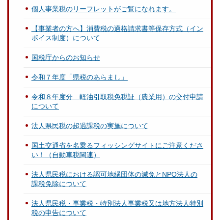
個人事業税のリーフレットがご覧になれます。
【事業者の方へ】消費税の適格請求書等保存方式（イン
ボイス制度）について
国税庁からのお知らせ
令和７年度「県税のあらまし」
令和８年度分 軽油引取税免税証（農業用）の交付申請
について
法人県民税の超過課税の実施について
国土交通省を名乗るフィッシングサイトにご注意くださ
い！（自動車税関連）
法人県民税における認可地縁団体の減免とNPO法人の
課税免除について
法人県民税・事業税・特別法人事業税又は地方法人特別
税の申告について