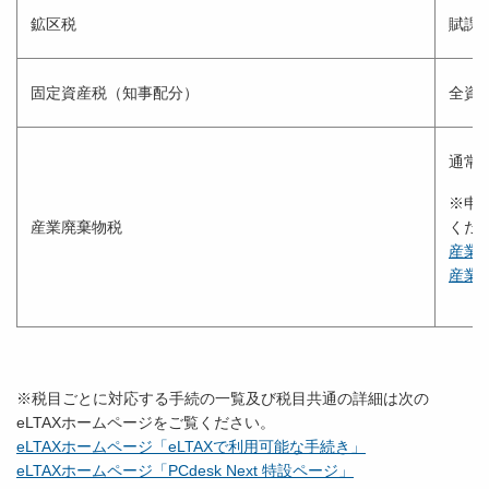
鉱区税
賦課
固定資産税（知事配分）
全資
通常
※申
産業廃棄物税
くだ
産業廃
産業廃
※税目ごとに対応する手続の一覧及び税目共通の詳細は次の
eLTAXホームページをご覧ください。
eLTAXホームページ「eLTAXで利用可能な手続き」
eLTAXホームページ「PCdesk Next 特設ページ」