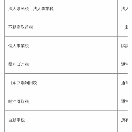
法人県民税、法人事業税
法人
不動産取得税
（新
個人事業税
賦課
県たばこ税
通常
ゴルフ場利用税
通常
軽油引取税
通常
自動車税
所有