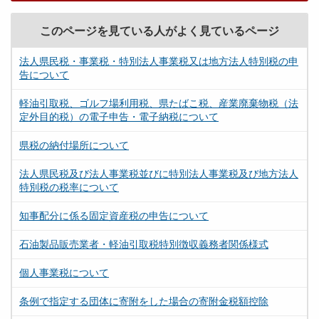
このページを見ている人がよく見ているページ
法人県民税・事業税・特別法人事業税又は地方法人特別税の申
告について
軽油引取税、ゴルフ場利用税、県たばこ税、産業廃棄物税（法
定外目的税）の電子申告・電子納税について
県税の納付場所について
法人県民税及び法人事業税並びに特別法人事業税及び地方法人
特別税の税率について
知事配分に係る固定資産税の申告について
石油製品販売業者・軽油引取税特別徴収義務者関係様式
個人事業税について
条例で指定する団体に寄附をした場合の寄附金税額控除