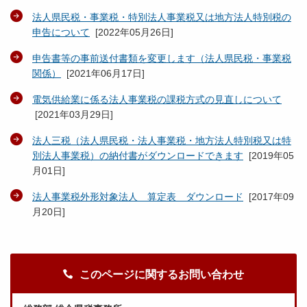
法人県民税・事業税・特別法人事業税又は地方法人特別税の
申告について
[
2022年05月26日
]
申告書等の事前送付書類を変更します（法人県民税・事業税
関係）
[
2021年06月17日
]
電気供給業に係る法人事業税の課税方式の見直しについて
[
2021年03月29日
]
法人三税（法人県民税・法人事業税・地方法人特別税又は特
別法人事業税）の納付書がダウンロードできます
[
2019年05
月01日
]
法人事業税外形対象法人 算定表 ダウンロード
[
2017年09
月20日
]
このページに関するお問い合わせ