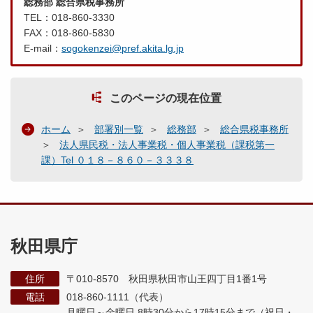
総務部 総合県税事務所
TEL：018-860-3330
FAX：018-860-5830
E-mail：
sogokenzei@pref.akita.lg.jp
このページの現在位置
ホーム
部署別一覧
総務部
総合県税事務所
法人県民税・法人事業税・個人事業税（課税第一
課）Tel ０１８－８６０－３３３８
秋田県庁
住所
〒010-8570 秋田県秋田市山王四丁目1番1号
電話
018-860-1111（代表）
月曜日～金曜日 8時30分から17時15分まで
（祝日・