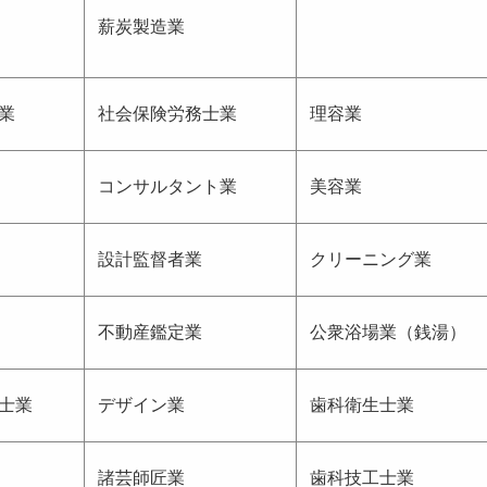
薪炭製造業
業
社会保険労務士業
理容業
コンサルタント業
美容業
設計監督者業
クリーニング業
不動産鑑定業
公衆浴場業（銭湯）
士業
デザイン業
歯科衛生士業
諸芸師匠業
歯科技工士業