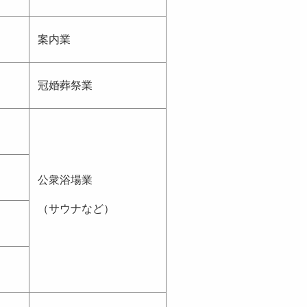
案内業
冠婚葬祭業
公衆浴場業
（サウナなど）