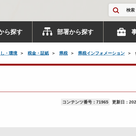
検索
から探す
部署から探す
らし・環境
税金・証紙
県税
県税インフォメーション
コンテンツ番号：71965
更新日：
20