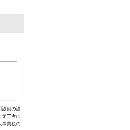
用設備の設
に第三者に
人事業税の