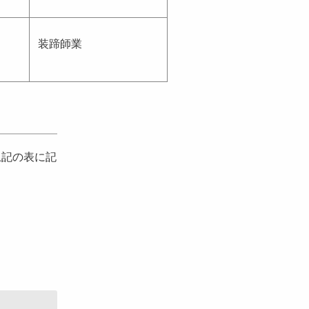
装蹄師業
上記の表に記