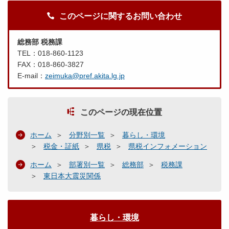
このページに関するお問い合わせ
総務部 税務課
TEL：018-860-1123
FAX：018-860-3827
E-mail：
zeimuka@pref.akita.lg.jp
このページの現在位置
ホーム
分野別一覧
暮らし・環境
税金・証紙
県税
県税インフォメーション
ホーム
部署別一覧
総務部
税務課
東日本大震災関係
暮らし・環境