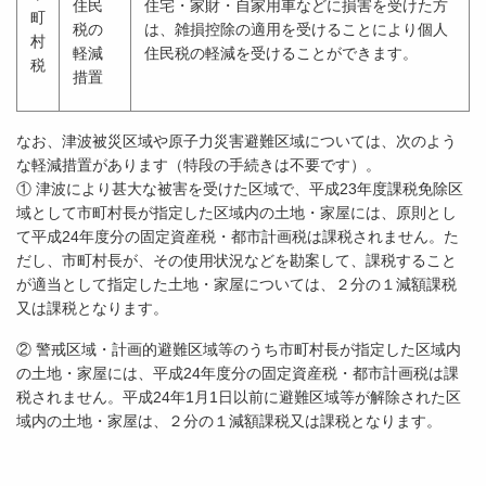
住民
住宅・家財・自家用車などに損害を受けた方
町
税の
は、雑損控除の適用を受けることにより個人
村
軽減
住民税の軽減を受けることができます。
税
措置
なお、津波被災区域や原子力災害避難区域については、次のよう
な軽減措置があります（特段の手続きは不要です）。
① 津波により甚大な被害を受けた区域で、平成23年度課税免除区
域として市町村長が指定した区域内の土地・家屋には、原則とし
て平成24年度分の固定資産税・都市計画税は課税されません。た
だし、市町村長が、その使用状況などを勘案して、課税すること
が適当として指定した土地・家屋については、２分の１減額課税
又は課税となります。
② 警戒区域・計画的避難区域等のうち市町村長が指定した区域内
の土地・家屋には、平成24年度分の固定資産税・都市計画税は課
税されません。平成24年1月1日以前に避難区域等が解除された区
域内の土地・家屋は、２分の１減額課税又は課税となります。