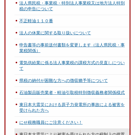
法人県民税・事業税・特別法人事業税又は地方法人特別
税の申告について
不正軽油１１０番
法人の休業に関する取り扱いについて
申告書等の事前送付書類を変更します（法人県民税・事
業税関係）
電気供給業に係る法人事業税の課税方式の見直しについ
て
県税の納付が困難な方への徴収猶予等について
石油製品販売業者・軽油引取税特別徴収義務者関係様式
東日本大震災における原子力発電所の事故による被害を
受けられた方へ
にせ税務職員にご注意ください！
東日本大震災により被害を受けられた方の税制上の措置