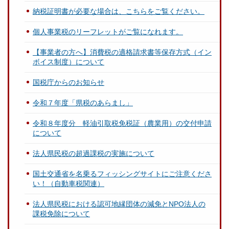
納税証明書が必要な場合は、こちらをご覧ください。
個人事業税のリーフレットがご覧になれます。
【事業者の方へ】消費税の適格請求書等保存方式（イン
ボイス制度）について
国税庁からのお知らせ
令和７年度「県税のあらまし」
令和８年度分 軽油引取税免税証（農業用）の交付申請
について
法人県民税の超過課税の実施について
国土交通省を名乗るフィッシングサイトにご注意くださ
い！（自動車税関連）
法人県民税における認可地縁団体の減免とNPO法人の
課税免除について