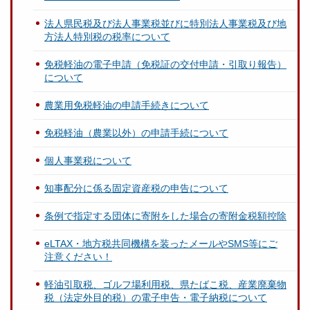
法人県民税及び法人事業税並びに特別法人事業税及び地
方法人特別税の税率について
免税軽油の電子申請（免税証の交付申請・引取り報告）
について
農業用免税軽油の申請手続きについて
免税軽油（農業以外）の申請手続について
個人事業税について
知事配分に係る固定資産税の申告について
条例で指定する団体に寄附をした場合の寄附金税額控除
eLTAX・地方税共同機構を装ったメールやSMS等にご
注意ください！
軽油引取税、ゴルフ場利用税、県たばこ税、産業廃棄物
税（法定外目的税）の電子申告・電子納税について