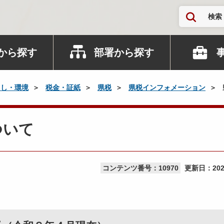
検索
から探す
部署から探す
らし・環境
税金・証紙
県税
県税インフォメーション
ついて
コンテンツ番号：10970
更新日：
20