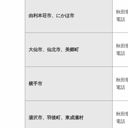
秋田
由利本荘市、にかほ市
電話
秋田
大仙市、仙北市、美郷町
電話
秋田
横手市
電話
秋田
湯沢市、羽後町、東成瀬村
電話