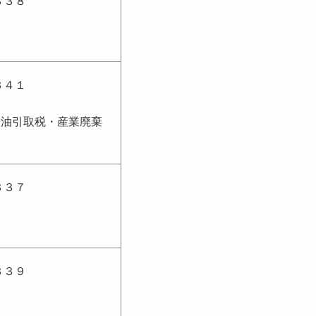
３３８
３４１
軽油引取税・産業廃棄
３３７
３３９