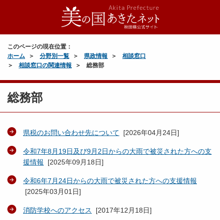
このページの現在位置：
ホーム
分野別一覧
県政情報
相談窓口
相談窓口の関連情報
総務部
総務部
県税のお問い合わせ先について
[
2026年04月24日
]
令和7年8月19日及び9月2日からの大雨で被災された方への支
援情報
[
2025年09月18日
]
令和6年7月24日からの大雨で被災された方への支援情報
[
2025年03月01日
]
消防学校へのアクセス
[
2017年12月18日
]