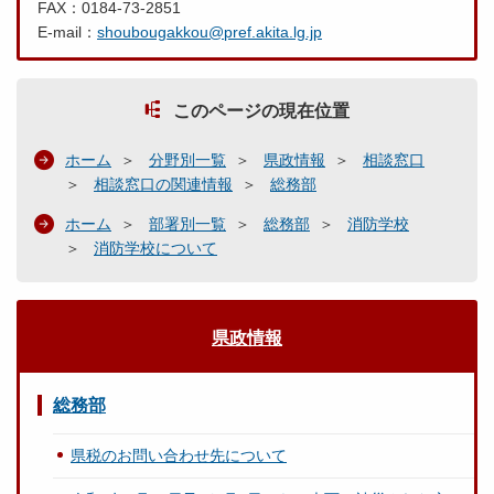
FAX：0184-73-2851
E-mail：
shoubougakkou@pref.akita.lg.jp
このページの現在位置
ホーム
分野別一覧
県政情報
相談窓口
相談窓口の関連情報
総務部
ホーム
部署別一覧
総務部
消防学校
消防学校について
県政情報
総務部
県税のお問い合わせ先について