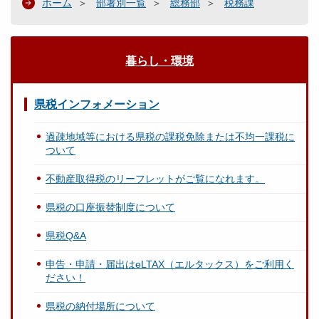
ホーム
部署別一覧
総務部
税務課
暮らし・環境
県税インフォメーション
過疎地域等における県税の課税免除または不均一課税に
ついて
不動産取得税のリーフレットがご覧になれます。
県税の口座振替制度について
県税Q&A
申告・申請・届出はeLTAX（エルタックス）をご利用く
ださい！
県税の納付場所について