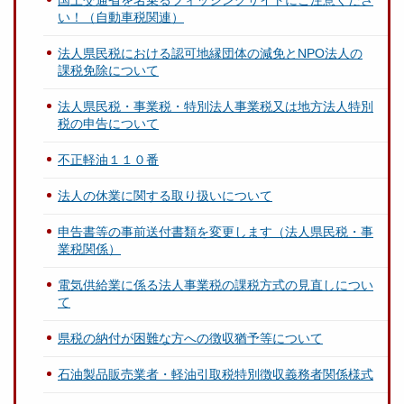
国土交通省を名乗るフィッシングサイトにご注意くださ
い！（自動車税関連）
法人県民税における認可地縁団体の減免とNPO法人の
課税免除について
法人県民税・事業税・特別法人事業税又は地方法人特別
税の申告について
不正軽油１１０番
法人の休業に関する取り扱いについて
申告書等の事前送付書類を変更します（法人県民税・事
業税関係）
電気供給業に係る法人事業税の課税方式の見直しについ
て
県税の納付が困難な方への徴収猶予等について
石油製品販売業者・軽油引取税特別徴収義務者関係様式