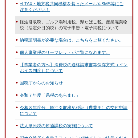
eLTAX・地方税共同機構を装ったメールやSMS等にご
注意ください！
軽油引取税、ゴルフ場利用税、県たばこ税、産業廃棄物
税（法定外目的税）の電子申告・電子納税について
納税証明書が必要な場合は、こちらをご覧ください。
個人事業税のリーフレットがご覧になれます。
【事業者の方へ】消費税の適格請求書等保存方式（イン
ボイス制度）について
国税庁からのお知らせ
令和７年度「県税のあらまし」
令和８年度分 軽油引取税免税証（農業用）の交付申請
について
法人県民税の超過課税の実施について