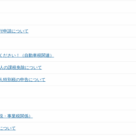
付申請について
ください！（自動車税関連）
法人の課税免除について
人特別税の申告について
税・事業税関係）
について