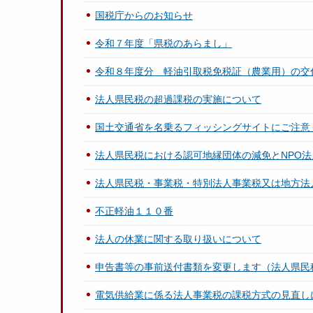
国税庁からのお知らせ
令和７年度「県税のあらまし」
令和８年度分 軽油引取税免税証（農業用）の交
法人県民税の超過課税の実施について
国土交通省を名乗るフィッシングサイトにご注意
法人県民税における認可地縁団体の減免とNPO
法人県民税・事業税・特別法人事業税又は地方法
不正軽油１１０番
法人の休業に関する取り扱いについて
申告書等の事前送付書類を変更します（法人県民
電気供給業に係る法人事業税の課税方式の見直し