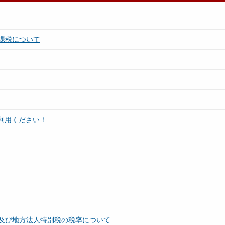
課税について
ご利用ください！
及び地方法人特別税の税率について