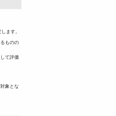
定します。
たるものの
として評価
の対象とな