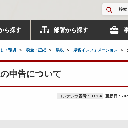
検索
から探す
部署から探す
らし・環境
税金・証紙
県税
県税インフォメーション
税の申告について
コンテンツ番号：93364
更新日：
20