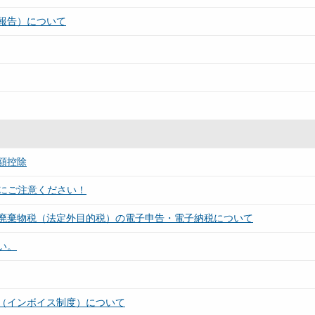
報告）について
額控除
等にご注意ください！
廃棄物税（法定外目的税）の電子申告・電子納税について
い。
（インボイス制度）について