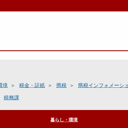
環境
税金・証紙
県税
県税インフォメーシ
税務課
暮らし・環境