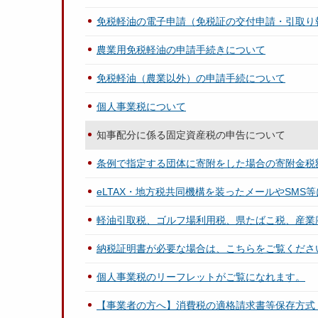
免税軽油の電子申請（免税証の交付申請・引取り
農業用免税軽油の申請手続きについて
免税軽油（農業以外）の申請手続について
個人事業税について
知事配分に係る固定資産税の申告について
条例で指定する団体に寄附をした場合の寄附金税
eLTAX・地方税共同機構を装ったメールやSMS
軽油引取税、ゴルフ場利用税、県たばこ税、産業
納税証明書が必要な場合は、こちらをご覧くださ
個人事業税のリーフレットがご覧になれます。
【事業者の方へ】消費税の適格請求書等保存方式