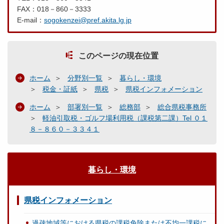
FAX：018－860－3333
E-mail：
sogokenzei@pref.akita.lg.jp
このページの現在位置
ホーム
分野別一覧
暮らし・環境
税金・証紙
県税
県税インフォメーション
ホーム
部署別一覧
総務部
総合県税事務所
軽油引取税・ゴルフ場利用税（課税第二課）Tel ０１
８－８６０－３３４１
暮らし・環境
県税インフォメーション
過疎地域等における県税の課税免除または不均一課税に