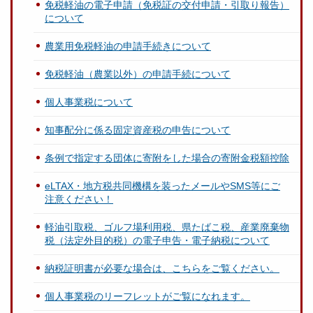
免税軽油の電子申請（免税証の交付申請・引取り報告）
について
農業用免税軽油の申請手続きについて
免税軽油（農業以外）の申請手続について
個人事業税について
知事配分に係る固定資産税の申告について
条例で指定する団体に寄附をした場合の寄附金税額控除
eLTAX・地方税共同機構を装ったメールやSMS等にご
注意ください！
軽油引取税、ゴルフ場利用税、県たばこ税、産業廃棄物
税（法定外目的税）の電子申告・電子納税について
納税証明書が必要な場合は、こちらをご覧ください。
個人事業税のリーフレットがご覧になれます。