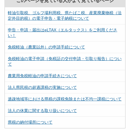
このページを見ている人がよく見ているページ
軽油引取税、ゴルフ場利用税、県たばこ税、産業廃棄物税（法
定外目的税）の電子申告・電子納税について
申告・申請・届出はeLTAX（エルタックス）をご利用くださ
い！
免税軽油（農業以外）の申請手続について
免税軽油の電子申請（免税証の交付申請・引取り報告）につい
て
農業用免税軽油の申請手続きについて
法人県民税の超過課税の実施について
過疎地域等における県税の課税免除または不均一課税について
法人の休業に関する取り扱いについて
県税の納付場所について