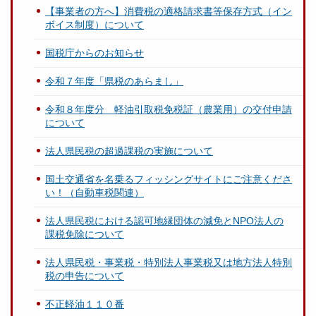
【事業者の方へ】消費税の適格請求書等保存方式（イン
ボイス制度）について
国税庁からのお知らせ
令和７年度「県税のあらまし」
令和８年度分 軽油引取税免税証（農業用）の交付申請
について
法人県民税の超過課税の実施について
国土交通省を名乗るフィッシングサイトにご注意くださ
い！（自動車税関連）
法人県民税における認可地縁団体の減免とNPO法人の
課税免除について
法人県民税・事業税・特別法人事業税又は地方法人特別
税の申告について
不正軽油１１０番