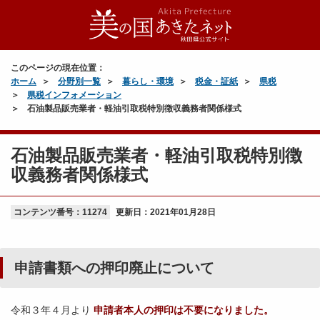
このページの現在位置：
ホーム
分野別一覧
暮らし・環境
税金・証紙
県税
県税インフォメーション
石油製品販売業者・軽油引取税特別徴収義務者関係様式
石油製品販売業者・軽油引取税特別徴
収義務者関係様式
コンテンツ番号：11274
更新日：
2021年01月28日
申請書類への押印廃止について
令和３年４月より
申請者本人の押印は不要になりました。