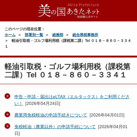
このページの現在位置：
ホーム
部署別一覧
総務部
総合県税事務所
軽油引取税・ゴルフ場利用税（課税第二課）Tel ０１８－８６０－３３４
１
軽油引取税・ゴルフ場利用税（課税第
二課）Tel ０１８－８６０－３３４１
申告・申請・届出はeLTAX（エルタックス）をご利用くださ
い！
[
2026年04月24日
]
農業用免税軽油の申請手続きについて
[
2026年04月01日
]
免税軽油（農業以外）の申請手続について
[
2026年04月01
日
]