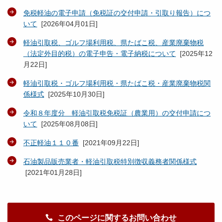
免税軽油の電子申請（免税証の交付申請・引取り報告）につ
いて
[
2026年04月01日
]
軽油引取税、ゴルフ場利用税、県たばこ税、産業廃棄物税
（法定外目的税）の電子申告・電子納税について
[
2025年12
月22日
]
軽油引取税・ゴルフ場利用税・県たばこ税・産業廃棄物税関
係様式
[
2025年10月30日
]
令和８年度分 軽油引取税免税証（農業用）の交付申請につ
いて
[
2025年08月08日
]
不正軽油１１０番
[
2021年09月22日
]
石油製品販売業者・軽油引取税特別徴収義務者関係様式
[
2021年01月28日
]
このページに関するお問い合わせ