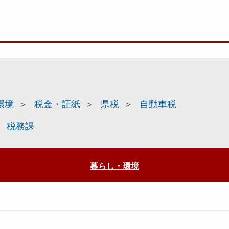
環境
税金・証紙
県税
自動車税
税務課
暮らし・環境