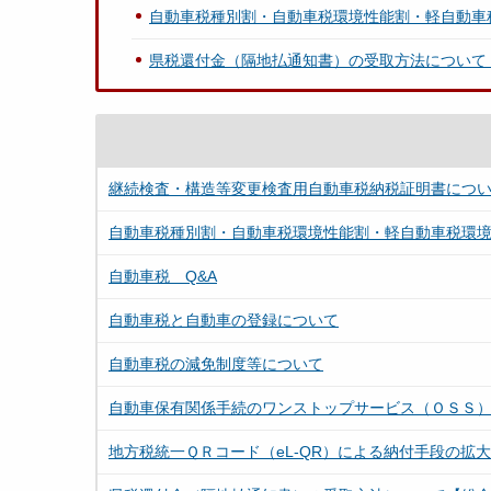
自動車税種別割・自動車税環境性能割・軽自動車
県税還付金（隔地払通知書）の受取方法について
継続検査・構造等変更検査用自動車税納税証明書につ
自動車税種別割・自動車税環境性能割・軽自動車税環
自動車税 Q&A
自動車税と自動車の登録について
自動車税の減免制度等について
自動車保有関係手続のワンストップサービス（ＯＳＳ
地方税統一ＱＲコード（eL-QR）による納付手段の拡