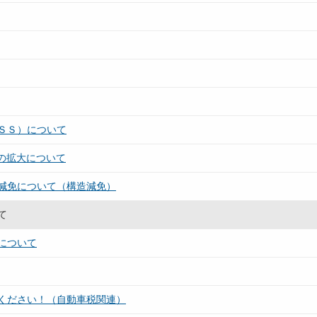
ＳＳ）について
段の拡大について
減免について（構造減免）
て
について
ください！（自動車税関連）