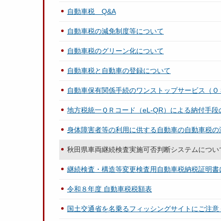
自動車税 Q&A
自動車税の減免制度等について
自動車税のグリーン化について
自動車税と自動車の登録について
自動車保有関係手続のワンストップサービス（Ｏ
地方税統一ＱＲコード（eL-QR）による納付手
身体障害者等の利用に供する自動車の自動車税の
秋田県車両継続検査実施可否判断システムについ
継続検査・構造等変更検査用自動車税納税証明書
令和８年度 自動車税税額表
国土交通省を名乗るフィッシングサイトにご注意