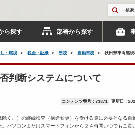
検索
から探す
部署から探す
らし・環境
税金・証紙
県税
自動車税
秋田県車両継続
可否判断システムについて
コンテンツ番号：73871
更新日：
20
除く。）の継続検査（構造変更）を受ける際に必要となる自
た。パソコンまたはスマートフォンから２４時間いつでもご覧