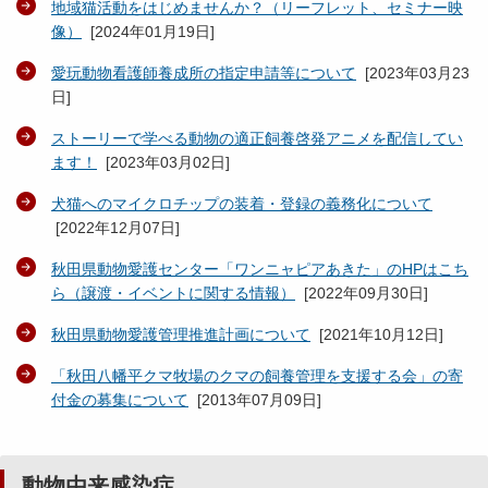
地域猫活動をはじめませんか？（リーフレット、セミナー映
像）
[
2024年01月19日
]
愛玩動物看護師養成所の指定申請等について
[
2023年03月23
日
]
ストーリーで学べる動物の適正飼養啓発アニメを配信してい
ます！
[
2023年03月02日
]
犬猫へのマイクロチップの装着・登録の義務化について
[
2022年12月07日
]
秋田県動物愛護センター「ワンニャピアあきた」のHPはこち
ら（譲渡・イベントに関する情報）
[
2022年09月30日
]
秋田県動物愛護管理推進計画について
[
2021年10月12日
]
「秋田八幡平クマ牧場のクマの飼養管理を支援する会」の寄
付金の募集について
[
2013年07月09日
]
動物由来感染症