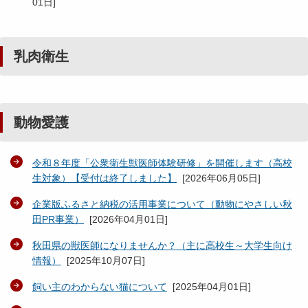
01日
]
乳肉衛生
動物愛護
令和８年度「公衆衛生獣医師体験研修」を開催します（高校
生対象）【受付は終了しました】
[
2026年06月05日
]
企業版ふるさと納税の活用事業について（動物にやさしい秋
田PR事業）
[
2026年04月01日
]
秋田県の獣医師になりませんか？（主に高校生～大学生向け
情報）
[
2025年10月07日
]
飼い主のわからない猫について
[
2025年04月01日
]