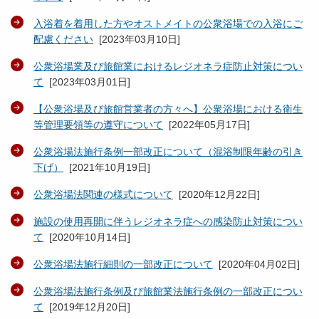
入浴着を着用した方やオストメイトの公衆浴場での入浴にご
配慮ください
[
2023年03月10日
]
公衆浴場業及び旅館業におけるレジオネラ症防止対策につい
て
[
2023年03月01日
]
【公衆浴場及び旅館営業者の方々へ】公衆浴場における衛生
等管理要領等の遵守について
[
2022年05月17日
]
公衆浴場法施行条例一部改正について（混浴制限年齢の引き
下げ）
[
2021年10月19日
]
公衆浴場法関連の様式について
[
2020年12月22日
]
施設の使用再開に伴うレジオネラ症への感染防止対策につい
て
[
2020年10月14日
]
公衆浴場法施行細則の一部改正について
[
2020年04月02日
]
公衆浴場法施行条例及び旅館業法施行条例の一部改正につい
て
[
2019年12月20日
]