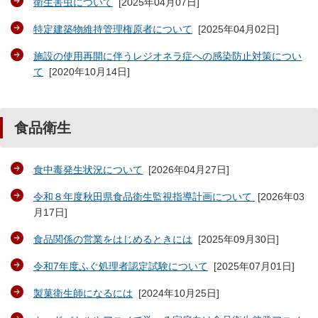
衛生害虫について
[
2025年04月07日
]
特定建築物維持管理権原者について
[
2025年04月02日
]
施設の使用再開に伴うレジオネラ症への感染防止対策につい
て
[
2020年10月14日
]
食品衛生
食中毒発生状況について
[
2026年04月27日
]
令和８年度秋田県食品衛生監視指導計画について
[
2026年03
月17日
]
食品関係の営業をはじめるときには
[
2025年09月30日
]
令和7年度ふぐ処理者認定試験について
[
2025年07月01日
]
製菓衛生師になるには
[
2024年10月25日
]