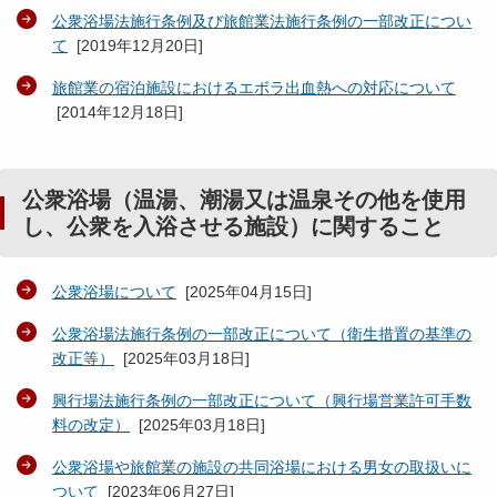
公衆浴場法施行条例及び旅館業法施行条例の一部改正につい
て
[
2019年12月20日
]
旅館業の宿泊施設におけるエボラ出血熱への対応について
[
2014年12月18日
]
公衆浴場（温湯、潮湯又は温泉その他を使用
し、公衆を入浴させる施設）に関すること
公衆浴場について
[
2025年04月15日
]
公衆浴場法施行条例の一部改正について（衛生措置の基準の
改正等）
[
2025年03月18日
]
興行場法施行条例の一部改正について（興行場営業許可手数
料の改定）
[
2025年03月18日
]
公衆浴場や旅館業の施設の共同浴場における男女の取扱いに
ついて
[
2023年06月27日
]