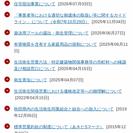
住宅宿泊事業について
[
2026年07月03日
]
「事業者等における適切な御遺体の取扱い等に関するガイド
ライン」 について（令和7年10月29日）
[
2025年11月04日
]
遊泳用プールの届出・衛生管理について
[
2025年06月27日
]
有害物質を含有する家庭用品の規制について
[
2025年06月11
日
]
生活衛生営業六法・特定建築物関係事務等の市町村への移譲
及び相談窓口について
[
2025年04月15日
]
衛生害虫について
[
2025年04月07日
]
生活衛生関係営業における価格改定等への御理解について
[
2022年04月15日
]
秋田県内の生活衛生同業組合と組合への加入について
[
2019
年12月05日
]
標準営業約款の制度について（あきたSマーク）
[
2015年12