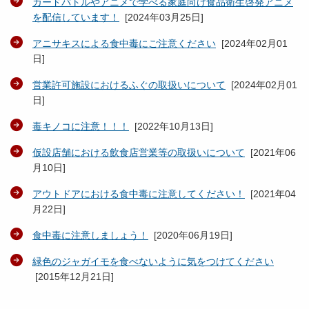
カードバトルやアニメで学べる家庭向け食品衛生啓発アニメ
を配信しています！
[
2024年03月25日
]
アニサキスによる食中毒にご注意ください
[
2024年02月01
日
]
営業許可施設におけるふぐの取扱いについて
[
2024年02月01
日
]
毒キノコに注意！！！
[
2022年10月13日
]
仮設店舗における飲食店営業等の取扱いについて
[
2021年06
月10日
]
アウトドアにおける食中毒に注意してください！
[
2021年04
月22日
]
食中毒に注意しましょう！
[
2020年06月19日
]
緑色のジャガイモを食べないように気をつけてください
[
2015年12月21日
]