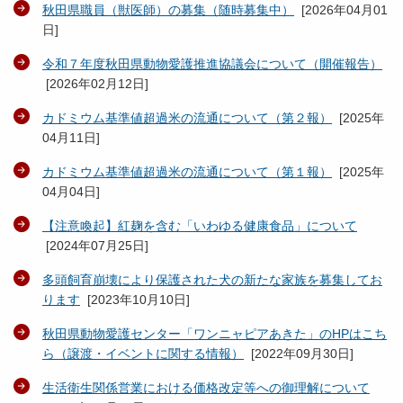
秋田県職員（獣医師）の募集（随時募集中）
[
2026年04月01
日
]
令和７年度秋田県動物愛護推進協議会について（開催報告）
[
2026年02月12日
]
カドミウム基準値超過米の流通について（第２報）
[
2025年
04月11日
]
カドミウム基準値超過米の流通について（第１報）
[
2025年
04月04日
]
【注意喚起】紅麹を含む「いわゆる健康食品」について
[
2024年07月25日
]
多頭飼育崩壊により保護された犬の新たな家族を募集してお
ります
[
2023年10月10日
]
秋田県動物愛護センター「ワンニャピアあきた」のHPはこち
ら（譲渡・イベントに関する情報）
[
2022年09月30日
]
生活衛生関係営業における価格改定等への御理解について