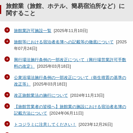
旅館業（旅館、ホテル、簡易宿泊所など）に
関すること
旅館業許可施設一覧
[
2025年11月10日
]
旅館等における宿泊者名簿への記載等の徹底について
[
2025
年07月24日
]
興行場法施行条例の一部改正について（興行場営業許可手数
料の改定）
[
2025年03月18日
]
公衆浴場法施行条例の一部改正について（衛生措置の基準の
改正等）
[
2025年03月18日
]
改正旅館業法の施行について
[
2024年11月13日
]
【旅館営業者の皆様へ】旅館業の施設における宿泊者名簿の
記載方法について
[
2024年06月11日
]
トコジラミに注意してください！
[
2023年12月26日
]