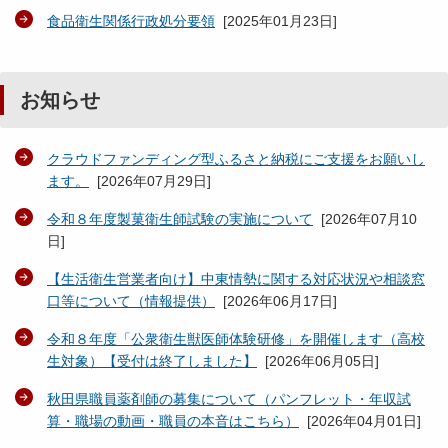
食品衛生関係行政処分要領
[
2025年01月23日
]
お知らせ
クラウドファンディング型ふるさと納税にご支援をお願いし
ます。
[
2026年07月29日
]
令和８年度製菓衛生師試験の実施について
[
2026年07月10
日
]
【生活衛生営業者向け】中東情勢に関する対応状況や相談窓
口等について（情報提供）
[
2026年06月17日
]
令和８年度「公衆衛生獣医師体験研修」を開催します（高校
生対象）【受付は終了しました】
[
2026年06月05日
]
秋田県職員薬剤師の募集について（パンフレット・年収試
算・職場の動画・職員の本音はこちら）
[
2026年04月01日
]