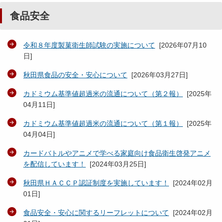
食品安全
令和８年度製菓衛生師試験の実施について
[
2026年07月10
日
]
秋田県食品の安全・安心について
[
2026年03月27日
]
カドミウム基準値超過米の流通について（第２報）
[
2025年
04月11日
]
カドミウム基準値超過米の流通について（第１報）
[
2025年
04月04日
]
カードバトルやアニメで学べる家庭向け食品衛生啓発アニメ
を配信しています！
[
2024年03月25日
]
秋田県ＨＡＣＣＰ認証制度を実施しています！
[
2024年02月
01日
]
食品安全・安心に関するリーフレットについて
[
2024年02月