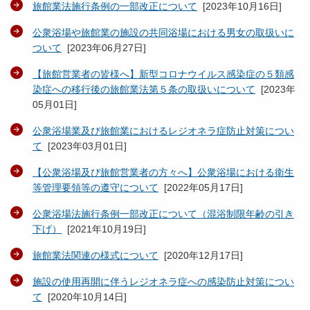
旅館業法施行条例の一部改正について
[
2023年10月16日
]
公衆浴場や旅館業の施設の共同浴場における男女の取扱いに
ついて
[
2023年06月27日
]
【旅館営業者の皆様へ】新型コロナウイルス感染症の５類感
染症への移行後の旅館業法第５条の取扱いについて
[
2023年
05月01日
]
公衆浴場業及び旅館業におけるレジオネラ症防止対策につい
て
[
2023年03月01日
]
【公衆浴場及び旅館営業者の方々へ】公衆浴場における衛生
等管理要領等の遵守について
[
2022年05月17日
]
公衆浴場法施行条例一部改正について（混浴制限年齢の引き
下げ）
[
2021年10月19日
]
旅館業法関連の様式について
[
2020年12月17日
]
施設の使用再開に伴うレジオネラ症への感染防止対策につい
て
[
2020年10月14日
]