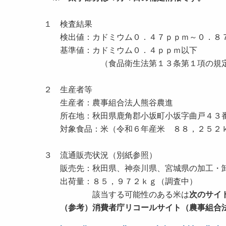
１ 検査結果
検出値：カドミウム０．４７ｐｐｍ～０．８
基準値：カドミウム０．４ｐｐｍ以下
（食品衛生法第１３条第１項の規定
２ 生産者等
生産者：農事組合法人熊谷農進
所在地：秋田県鹿角郡小坂町小坂字曲戸４３
対象食品：米（令和６年産米 ８８，２５
３ 流通販売状況（別紙参照）
販売先：秋田県、神奈川県、宮城県の加工・卸
出荷量：８５，９７２ｋｇ（調査中）
該当する可能性のある米は
次のサイ
（参考）消費者庁リコールサイト（農事組合