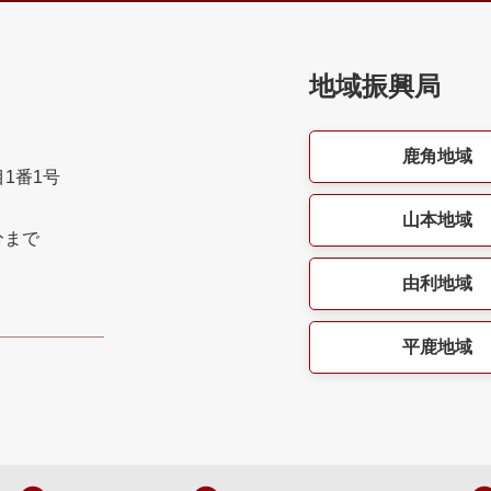
地域振興局
鹿角地域
目1番1号
山本地域
分まで
由利地域
平鹿地域