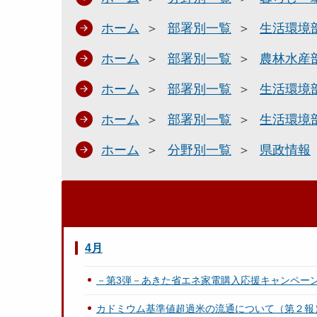
ホーム
部署別一覧
生活環境
ホーム
部署別一覧
農林水産
ホーム
部署別一覧
生活環境
ホーム
部署別一覧
生活環境
ホーム
分野別一覧
県政情報
4月
－第3弾－あきた省エネ家電購入応援キャンペー
カドミウム基準値超過米の流通について（第２報