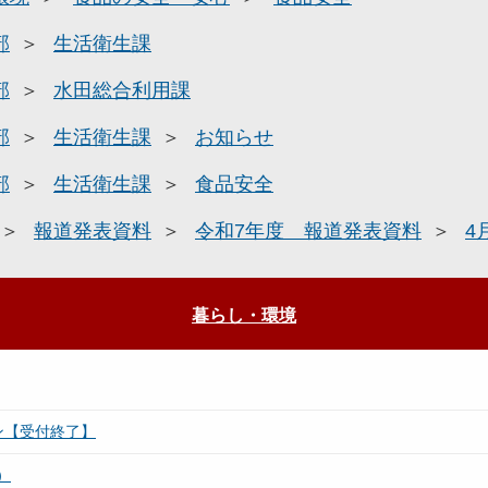
部
生活衛生課
部
水田総合利用課
部
生活衛生課
お知らせ
部
生活衛生課
食品安全
報道発表資料
令和7年度 報道発表資料
4
暮らし・環境
ン【受付終了】
）