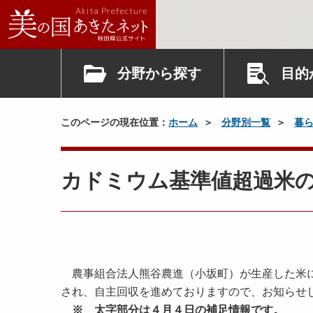
分野から探す
目的
このページの現在位置：
ホーム
分野別一覧
暮
カドミウム基準値超過米
農事組合法人熊谷農進（小坂町）が生産した米に
され、自主回収を進めておりますので、お知らせ
※ 太字部分は４月４日の補足情報です。