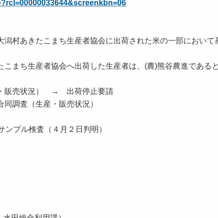
l.php?rcl=00000033644&screenkbn=06
)大潟村あきたこまち生産者協会に出荷された米の一部において
たこまち生産者協会へ出荷した生産者は、(農)熊谷農進である
・販売状況） → 出荷停止要請
合同調査（生産・販売状況）
ル検査（４月２日判明）
、水田総合利用課）