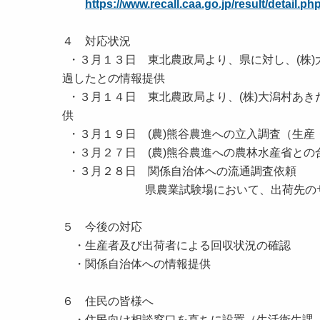
https://www.recall.caa.go.jp/result/detai
４ 対応状況
・３月１３日 東北農政局より、県に対し、(株
過したとの情報提供
・３月１４日 東北農政局より、(株)大潟村あき
供
・３月１９日 (農)熊谷農進への立入調査（生産
・３月２７日 (農)熊谷農進への農林水産省との
・３月２８日 関係自治体への流通調査依頼
県農業試験場において、出荷先のサンプ
５ 今後の対応
・生産者及び出荷者による回収状況の確認
・関係自治体への情報提供
６ 住民の皆様へ
・住民向け相談窓口を直ちに設置（生活衛生課