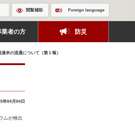
閲覧補助
Foreign language
事業者の方
防災
超過米の流通について（第１報）
25年04月04日
ウムが検出