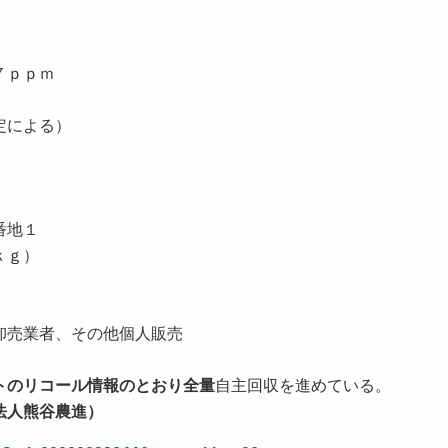
７ｐｐｍ
による）
番地１
２ｋｇ）
売業者、その他個人販売
トのリコール情報のとおり全量
自主回収を
進めている。
法人熊谷農進）