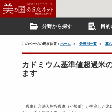
分野から探す
目的
このページの現在位置：
ホーム
分野別一覧
暮
カドミウム基準値超過米
ます
農事組合法人熊谷農進（小坂町）が生産した米に