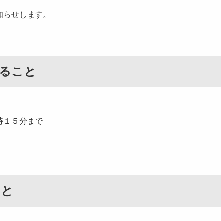
知らせします。
ること
時１５分まで
こと