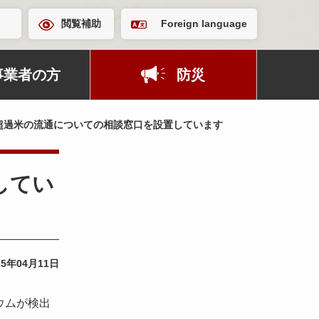
閲覧補助
Foreign language
事業者の方
防災
超過米の流通についての相談窓口を設置しています
してい
25年04月11日
ウムが検出