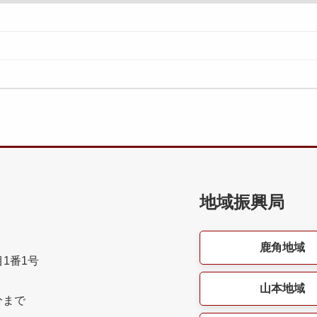
地域振興局
鹿角地域
目1番1号
山本地域
分まで