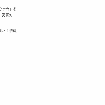
で照合する
、災害対
飼い主情報