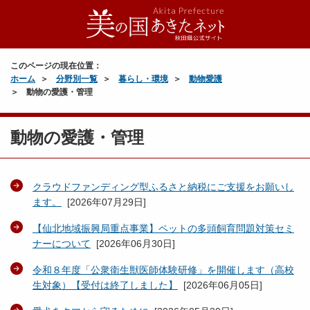
このページの現在位置：
ホーム
分野別一覧
暮らし・環境
動物愛護
動物の愛護・管理
動物の愛護・管理
クラウドファンディング型ふるさと納税にご支援をお願いし
ます。
[
2026年07月29日
]
【仙北地域振興局重点事業】ペットの多頭飼育問題対策セミ
ナーについて
[
2026年06月30日
]
令和８年度「公衆衛生獣医師体験研修」を開催します（高校
生対象）【受付は終了しました】
[
2026年06月05日
]