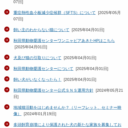
07日
]
重症熱性血小板減少症候群（SFTS）について
[
2025年05月
07日
]
飼い主のわからない猫について
[
2025年04月01日
]
秋田県動物愛護センターワンニャピアあきた HPはこちら
[
2025年04月01日
]
犬及び猫の引取りについて
[
2025年04月01日
]
秋田県動物愛護センターについて
[
2025年04月01日
]
飼い犬がいなくなったら！
[
2025年04月01日
]
秋田県動物愛護センター公式ＳＮＳ運用方針
[
2024年05月21
日
]
地域猫活動をはじめませんか？（リーフレット、セミナー映
像）
[
2024年01月19日
]
多頭飼育崩壊により保護された犬の新たな家族を募集してお