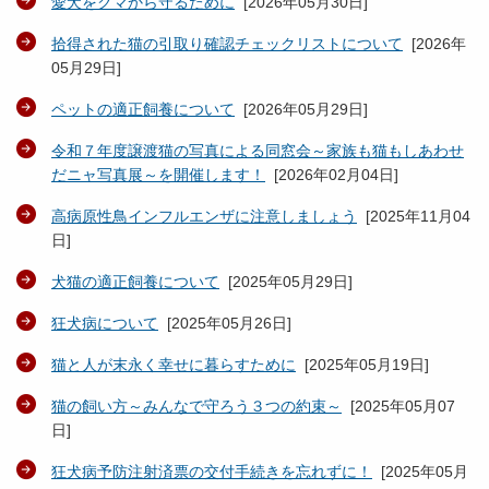
愛犬をクマから守るために
[
2026年05月30日
]
拾得された猫の引取り確認チェックリストについて
[
2026年
05月29日
]
ペットの適正飼養について
[
2026年05月29日
]
令和７年度譲渡猫の写真による同窓会～家族も猫もしあわせ
だニャ写真展～を開催します！
[
2026年02月04日
]
高病原性鳥インフルエンザに注意しましょう
[
2025年11月04
日
]
犬猫の適正飼養について
[
2025年05月29日
]
狂犬病について
[
2025年05月26日
]
猫と人が末永く幸せに暮らすために
[
2025年05月19日
]
猫の飼い方～みんなで守ろう３つの約束～
[
2025年05月07
日
]
狂犬病予防注射済票の交付手続きを忘れずに！
[
2025年05月