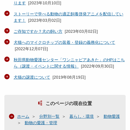
ります
[
2023年10月10日
]
ストーリーで学べる動物の適正飼養啓発アニメを配信してい
ます！
[
2023年03月02日
]
ご存知ですか？犬の飼い方
[
2023年03月02日
]
犬猫へのマイクロチップの装着・登録の義務化について
[
2022年12月07日
]
秋田県動物愛護センター「ワンニャピアあきた」のHPはこち
ら（譲渡・イベントに関する情報）
[
2022年09月30日
]
犬猫の譲渡について
[
2019年08月19日
]
このページの現在位置
ホーム
分野別一覧
暮らし・環境
動物愛護
動物の愛護・管理