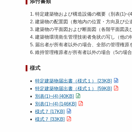
添付書類
特定建築物および構造設備の概要（別表(1)~(4
建築物の配置図（敷地内の位置・方向及び公
建築物の平面図および断面図（各階平面図及
建築物環境衛生管理技術者免状の写し（他の
届出者が所有者以外の場合、全部の管理権原
維持管理権原者が所有者以外の場合（5の場
様式
特定建築物届出書（様式１） [23KB]
特定建築物届出書（様式１） [59KB]
別表(1)~(4) [40KB]
別表(1)~(4) [146KB]
様式７ [17KB]
様式７ [33KB]