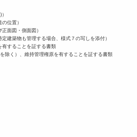
)）
道の位置）
び正面図・側面図）
特定建築物も管理する場合、様式７の写しを添付）
を有することを証する書類
合を除く）、維持管理権原を有することを証する書類