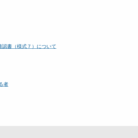
確認書（様式７）について
る者