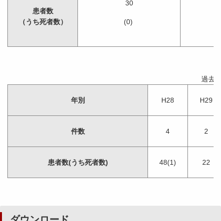
30
患者数
（うち死者数）
(0)
過去
年別
H28
H29
件数
4
2
患者数(うち死者数)
48(1)
22
ダウンロード