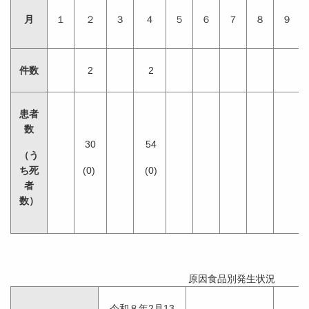
月
１
２
３
４
５
６
７
８
９
件数
2
2
患者
数
30
54
（う
ち死
(0)
(0)
者
数）
原因食品別発生状況
令和８年2月13