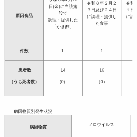
令和８年２月２
令和
日(金)に当該施
３日及び２４日
１日
設で
原因食品
に調理・提供し
に調
調理・提供した
た食事
「かき酢」
件数
1
1
患者数
14
16
（うち死者数）
(0)
（0）
病因物質別発
ノロウイルス
病因物質