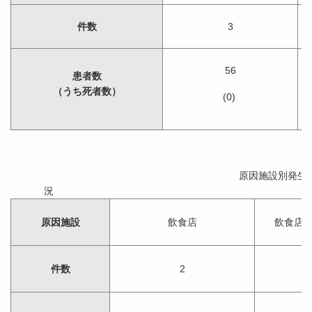
件数
3
56
患者数
（うち死者数）
(0)
原因施設別発生
原因施設
飲食店
飲食店
件数
2