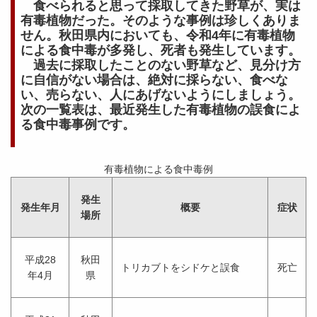
食べられると思って採取してきた野草が、実は
有毒植物だった。そのような事例は珍しくありま
せん。秋田県内においても、令和4年に有毒植物
による食中毒が多発し、死者も発生しています。
過去に採取したことのない野草など、見分け方
に自信がない場合は、
絶対に採らない、食べな
い、売らない、人にあげない
ようにしましょう。
次の一覧表は、最近発生した有毒植物の誤食によ
る食中毒事例です。
有毒植物による食中毒例
発生
発生年月
概要
症状
場所
平成28
秋田
トリカブトをシドケと誤食
死亡
年4月
県