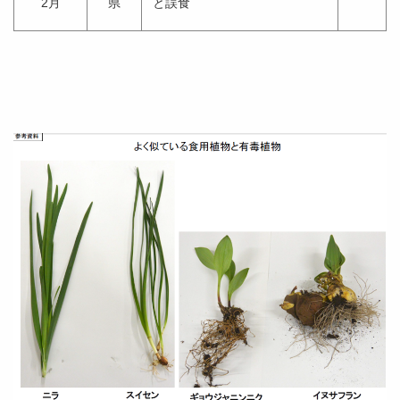
2月
県
と誤食