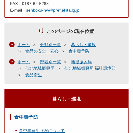
FAX：0187-62-5288
E-mail：
senboku-hw@pref.akita.lg.jp
このページの現在位置
ホーム
分野別一覧
暮らし・環境
食品の安全・安心
食中毒予防
ホーム
部署別一覧
地域振興局
仙北地域振興局
仙北地域振興局 福祉環境部
食品衛生
暮らし・環境
食中毒予防
食中毒発生状況について