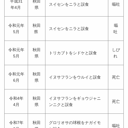
平成31
秋田
スイセンをニラと誤食
嘔吐
年4月
県
令和元年
秋田
嘔
スイセンをニラと誤食
5月
県
吐
令和元年
秋田
しび
トリカブトをシドケと誤食
5月
県
れ
令和元年
秋田
イヌサフランをウルイと誤食
死亡
6月
県
令和4年
秋田
イヌサフランをギョウジャニ
死亡
4月
県
ンニクと誤食
令和7年
秋田
グロリオサの球根をナガイモ
嘔吐