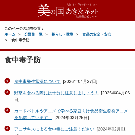
このページの現在位置：
ホーム
分野別一覧
暮らし・環境
食品の安全・安心
食中毒予防
食中毒予防
食中毒発生状況について
[
2026年04月27日
]
野草を食べる際には十分に注意しましょう！
[
2026年04月06
日
]
カードバトルやアニメで学べる家庭向け食品衛生啓発アニメ
を配信しています！
[
2024年03月25日
]
アニサキスによる食中毒にご注意ください
[
2024年02月01