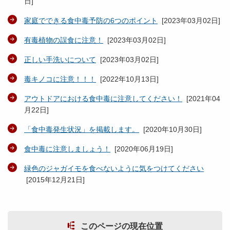
日
]
家庭でできる食中毒予防の6つのポイント
[
2023年03月02日
]
有毒植物の誤食に注意！
[
2023年03月02日
]
正しい手洗いについて
[
2023年03月02日
]
毒キノコに注意！！！
[
2022年10月13日
]
アウトドアにおける食中毒に注意してください！
[
2021年04
月22日
]
「食中毒発生状況」を掲載します。
[
2020年10月30日
]
食中毒に注意しましょう！
[
2020年06月19日
]
緑色のジャガイモを食べないように気をつけてください
[
2015年12月21日
]
このページの現在位置