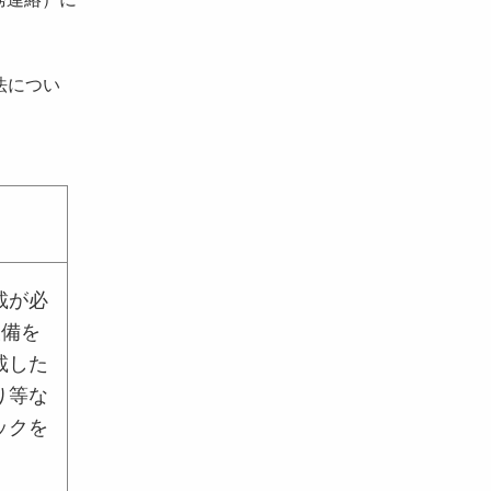
法につい
載が必
設備を
載した
り等な
ックを