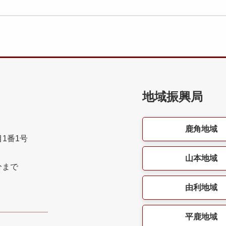
地域振興局
鹿角地域
目1番1号
山本地域
分まで
由利地域
平鹿地域