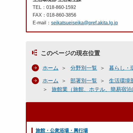
TEL：018-860-1592
FAX：018-860-3856
E-mail：
seikatsueiseika@pref.akita.lg.jp
このページの現在位置
ホーム
分野別一覧
暮らし・
ホーム
部署別一覧
生活環境
旅館業（旅館、ホテル、簡易宿泊
旅館・公衆浴場・興行場