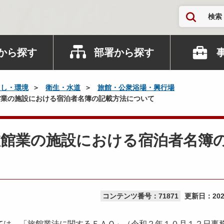
検索
から探す
部署から探す
らし・環境
衛生・水道
旅館・公衆浴場・興行場
業の施設における宿泊者名簿の記載方法について
旅館業の施設における宿泊者名簿
コンテンツ番号：71871
更新日：
20
は、「旅館業法に関するＦＡＱ」（令和２年１０月１２日事