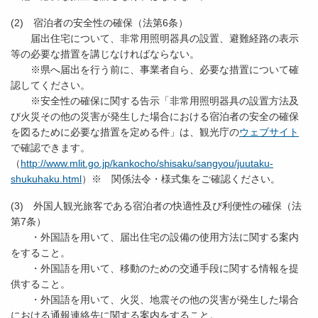
(2) 宿泊者の安全性の確保（法第6条）
届出住宅について、非常用照明器具の設置、避難経路の表示
等の必要な措置を講じなければならない。
※県へ届出を行う前に、事業者自ら、必要な措置について確
認してください。
※安全性の確保に関する告示「非常用照明器具の設置方法及
び火災その他の災害が発生した場合における宿泊者の安全の確保
を図るために必要な措置を定める件」は、観光庁の
ウェブサイト
で確認できます。
（
http://www.mlit.go.jp/kankocho/shisaku/sangyou/juutaku-
shukuhaku.html
）※ 関係法令・様式集をご確認ください。
(3) 外国人観光旅客である宿泊者の快適性及び利便性の確保（法
第7条）
・外国語を用いて、届出住宅の設備の使用方法に関する案内
をすること。
・外国語を用いて、移動のための交通手段に関する情報を提
供すること。
・外国語を用いて、火災、地震その他の災害が発生した場合
における通報連絡先に関する案内をすること。