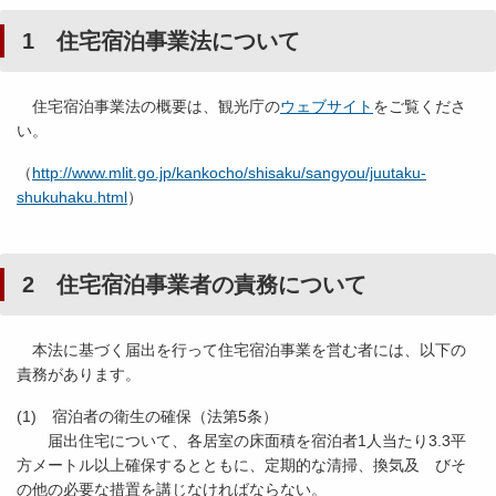
1 住宅宿泊事業法について
住宅宿泊事業法の概要は、観光庁の
ウェブサイト
をご覧くださ
い。
（
http://www.mlit.go.jp/kankocho/shisaku/sangyou/juutaku-
shukuhaku.html
）
2 住宅宿泊事業者の責務について
本法に基づく届出を行って住宅宿泊事業を営む者には、以下の
責務があります。
(1) 宿泊者の衛生の確保（法第5条）
届出住宅について、各居室の床面積を宿泊者1人当たり3.3平
方メートル以上確保するとともに、定期的な清掃、換気及 びそ
の他の必要な措置を講じなければならない。