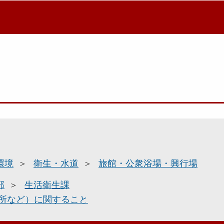
環境
衛生・水道
旅館・公衆浴場・興行場
部
生活衛生課
所など）に関すること