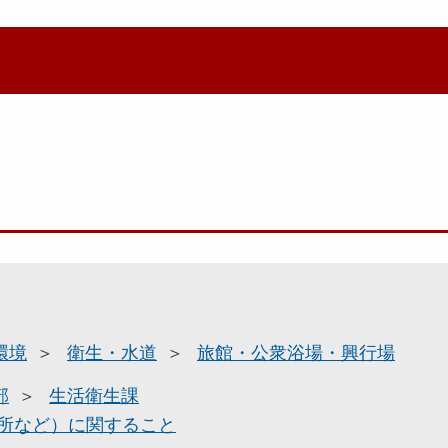
環境
衛生・水道
旅館・公衆浴場・興行場
部
生活衛生課
所など）に関すること