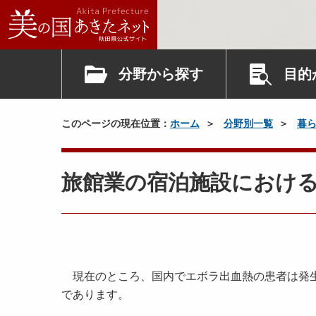
分野から探す
目的
このページの現在位置：
ホーム
分野別一覧
暮
旅館業の宿泊施設におけ
現在のところ、国内でエボラ出血熱の患者は発生
であります。