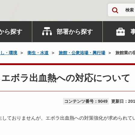
検索
から探す
部署から探す
らし・環境
衛生・水道
旅館・公衆浴場・興行場
旅館業の
るエボラ出血熱への対応について
コンテンツ番号：9049
更新日：
20
しておりませんが、エボラ出血熱への対策強化が求められて