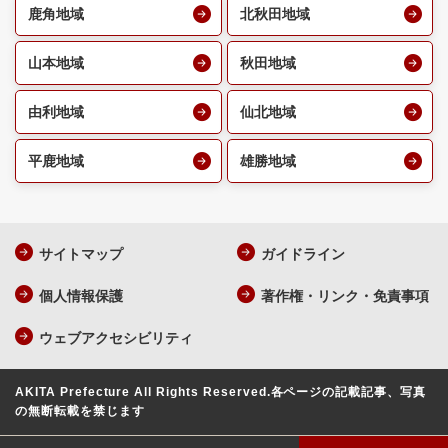
鹿角地域
北秋田地域
山本地域
秋田地域
由利地域
仙北地域
平鹿地域
雄勝地域
サイトマップ
ガイドライン
個人情報保護
著作権・リンク・免責事項
ウェブアクセシビリティ
AKITA Prefecture All Rights Reserved.
各ページの記載記事、写真
の無断転載を禁じます