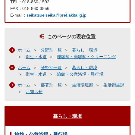
TEL：018-860-1592
FAX：018-860-3856
E-mail：
seikatsueiseika@pref.akita.lg.jp
このページの現在位置
ホーム
分野別一覧
暮らし・環境
衛生・水道
理容師・美容師・クリーニング
ホーム
分野別一覧
暮らし・環境
衛生・水道
旅館・公衆浴場・興行場
ホーム
部署別一覧
生活環境部
生活衛生課
お知らせ
暮らし・環境
旅館・公衆浴場・興行場