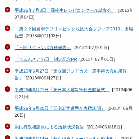
平成25年7月3日「高校生レシピコンクール試食会」
[
2013年
07月04日
]
「第２２回夏季デフリンピック競技大会ソフィア2013」出場
報告
[
2013年07月03日
]
「三関サクランボ収穫報告」
[
2013年07月01日
]
「じゅんさいの日」制定記念PR
[
2013年07月01日
]
平成25年6月27日「第８回アジアカヌー選手権大会結果報
告」
[
2013年06月27日
]
平成25年6月21日「東日本大震災寄付金贈呈式」
[
2013年06
月21日
]
平成25年6月20日「三宅宏実選手が表敬訪問」
[
2013年06月
20日
]
県民行政相談員による活動状況報告
[
2013年06月18日
]
平成25年6月14日「わらび座ミュージカル小野小町」
[
2013