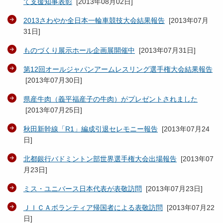
て支援知事表彰
[
2013年08月02日
]
2013さわやか全日本一輪車競技大会結果報告
[
2013年07月
31日
]
ものづくり展示ホール企画展開催中
[
2013年07月31日
]
第12回オールジャパンアームレスリング選手権大会結果報告
[
2013年07月30日
]
県産牛肉（義平福産子の牛肉）がプレゼントされました
[
2013年07月25日
]
秋田新幹線「R1」編成引退セレモニー報告
[
2013年07月24
日
]
北都銀行バドミントン部世界選手権大会出場報告
[
2013年07
月23日
]
ミス・ユニバース日本代表が表敬訪問
[
2013年07月23日
]
ＪＩＣＡボランティア帰国者による表敬訪問
[
2013年07月22
日
]