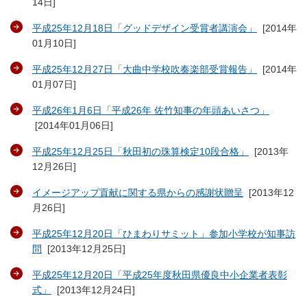
14日
]
平成25年12月18日「グッドデザイン受賞者講演会」
[
2014年
01月10日
]
平成25年12月27日「大曲中学校吹奏楽部受賞報告」
[
2014年
01月07日
]
平成26年1月6日「平成26年 佐竹知事の年頭あいさつ」
[
2014年01月06日
]
平成25年12月25日「秋田初の珠算検定10段合格」
[
2013年
12月26日
]
イメージアップ貢献に関する県からの感謝状贈呈
[
2013年12
月26日
]
平成25年12月20日「ひまわりサミット」参加小学校が知事訪
問
[
2013年12月25日
]
平成25年12月20日「平成25年度秋田県優良中小企業者表彰
式」
[
2013年12月24日
]