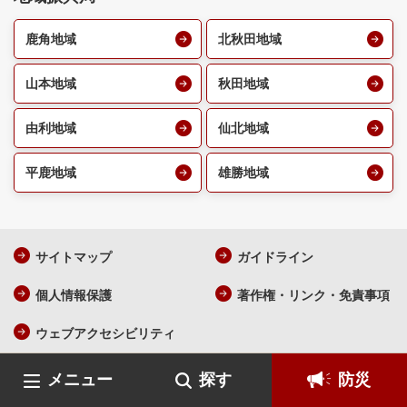
鹿角地域
北秋田地域
山本地域
秋田地域
由利地域
仙北地域
平鹿地域
雄勝地域
サイトマップ
ガイドライン
個人情報保護
著作権・リンク・免責事項
ウェブアクセシビリティ
メニュー
探す
防災
AKITA Prefecture All Rights Reserved.
各ページの記載記事、写真
の無断転載を禁じます