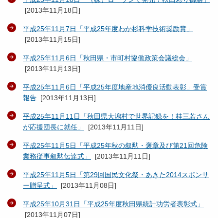
[
2013年11月18日
]
平成25年11月7日「平成25年度わか杉科学技術奨励賞」
[
2013年11月15日
]
平成25年11月6日「秋田県・市町村協働政策会議総会」
[
2013年11月13日
]
平成25年11月6日「平成25年度地産地消優良活動表彰」受賞
報告
[
2013年11月13日
]
平成25年11月11日「秋田県大潟村で世界記録を！桂三若さん
が応援団長に就任」
[
2013年11月11日
]
平成25年11月5日「平成25年秋の叙勲・褒章及び第21回危険
業務従事叙勲伝達式」
[
2013年11月11日
]
平成25年11月5日「第29回国民文化祭・あきた2014スポンサ
ー贈呈式」
[
2013年11月08日
]
平成25年10月31日「平成25年度秋田県統計功労者表彰式」
[
2013年11月07日
]