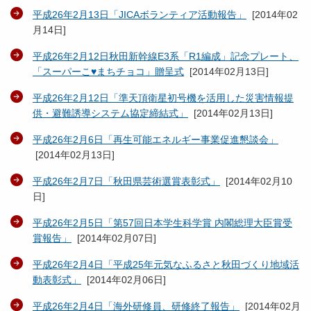
平成26年2月13日「JICAボランティア活動報告」
[
2014年02
月14日
]
平成26年2月12日秋田新幹線E3系「R1編成」記念プレート、
「スーパーこ♥まちチョコ」贈呈式
[
2014年02月13日
]
平成26年2月12日「準天頂衛星初号機を活用した災害情報提
供・避難誘導システム協定締結式」
[
2014年02月13日
]
平成26年2月6日「再生可能エネルギー事業促進懇談会」
[
2014年02月13日
]
平成26年2月7日「秋田県芸術選賞表彰式」
[
2014年02月10
日
]
平成26年2月5日「第57回日本学生科学賞 内閣総理大臣賞受
賞報告」
[
2014年02月07日
]
平成26年2月4日「平成25年元気なふるさと秋田づくり地域活
動表彰式」
[
2014年02月06日
]
平成26年2月4日「海外研修員、研修終了報告」
[
2014年02月