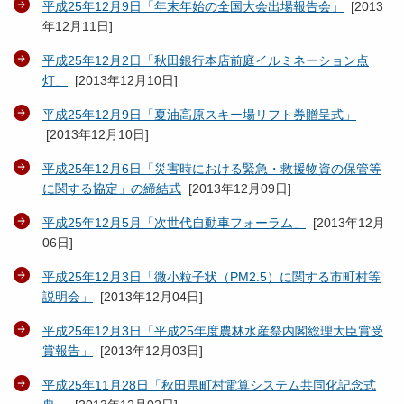
平成25年12月9日「年末年始の全国大会出場報告会」
[
2013
年12月11日
]
平成25年12月2日「秋田銀行本店前庭イルミネーション点
灯」
[
2013年12月10日
]
平成25年12月9日「夏油高原スキー場リフト券贈呈式」
[
2013年12月10日
]
平成25年12月6日「災害時における緊急・救援物資の保管等
に関する協定」の締結式
[
2013年12月09日
]
平成25年12月5月「次世代自動車フォーラム」
[
2013年12月
06日
]
平成25年12月3日「微小粒子状（PM2.5）に関する市町村等
説明会」
[
2013年12月04日
]
平成25年12月3日「平成25年度農林水産祭内閣総理大臣賞受
賞報告」
[
2013年12月03日
]
平成25年11月28日「秋田県町村電算システム共同化記念式