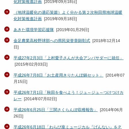
化対策推進計画
[
2019年09月18日
]
（地球温暖化の適応策篇）よく分かる第２次秋田県地球温暖
化対策推進計画
[
2019年09月18日
]
あきた環境学習応援隊
[
2019年01月29日
]
金足農業高校野球部への県民栄誉章顕彰式
[
2018年12月14
日
]
平成27年2月3日「上村愛子さんが大会アンバサダーに就任」
[
2015年02月03日
]
平成26年7月8日「お土産用きりたんぽ鍋セット」
[
2014年07
月15日
]
平成26年7月1日「秋田を食べよう！ジュ～ジュ～つけつけカ
レー
[
2014年07月02日
]
平成26年6月25日「三関さくらんぼ収穫報告」
[
2014年06月
26日
]
平成26年6月18日「わらび座ミュージカル『げんない』をＰ