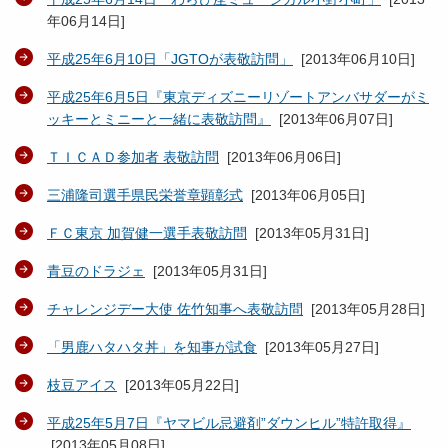
年06月14日
]
平成25年6月10日「JGTOが表敬訪問」
[
2013年06月10日
]
平成25年6月5日『東京ディズニーリゾートアンバサダーがミ
ッキーとミニーと一緒に表敬訪問』
[
2013年06月07日
]
ＴＩＣＡＤ参加者 表敬訪問
[
2013年06月06日
]
三浦隆司選手県民栄誉章顕彰式
[
2013年06月05日
]
ＦＣ東京 加賀健一選手表敬訪問
[
2013年05月31日
]
青豆のドラジェ
[
2013年05月31日
]
チャレンジデー大使 佐竹知事へ表敬訪問
[
2013年05月28日
]
「男鹿ハタハタ丼」を知事が試食
[
2013年05月27日
]
枝豆アイス
[
2013年05月22日
]
平成25年5月7日『ヤマビル忌避剤”ダウンヒル”特許取得』
[
2013年05月08日
]