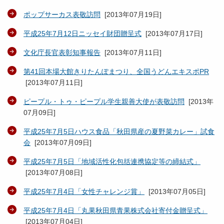
ポップサーカス表敬訪問
[
2013年07月19日
]
平成25年7月12日ニッセイ財団贈呈式
[
2013年07月17日
]
文化庁長官表彰知事報告
[
2013年07月11日
]
第41回本場大館きりたんぽまつり、全国うどんエキスポPR
[
2013年07月11日
]
ピープル・トゥ・ピープル学生親善大使が表敬訪問
[
2013年
07月09日
]
平成25年7月5日ハウス食品「秋田県産の夏野菜カレー」試食
会
[
2013年07月09日
]
平成25年7月5日「地域活性化包括連携協定等の締結式」
[
2013年07月08日
]
平成25年7月4日「女性チャレンジ賞」
[
2013年07月05日
]
平成25年7月4日「丸果秋田県青果株式会社寄付金贈呈式」
[
2013年07月04日
]