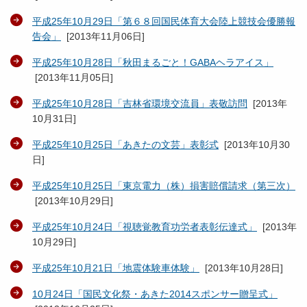
平成25年10月29日「第６８回国民体育大会陸上競技会優勝報
告会」
[
2013年11月06日
]
平成25年10月28日「秋田まるごと！GABAヘラアイス」
[
2013年11月05日
]
平成25年10月28日「吉林省環境交流員」表敬訪問
[
2013年
10月31日
]
平成25年10月25日「あきたの文芸」表彰式
[
2013年10月30
日
]
平成25年10月25日「東京電力（株）損害賠償請求（第三次）
[
2013年10月29日
]
平成25年10月24日「視聴覚教育功労者表彰伝達式」
[
2013年
10月29日
]
平成25年10月21日「地震体験車体験」
[
2013年10月28日
]
10月24日「国民文化祭・あきた2014スポンサー贈呈式」