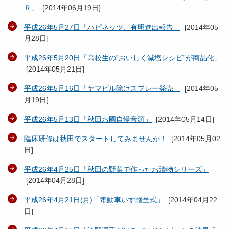
Ｒ」
[
2014年06月19日
]
平成26年5月27日「ハピネッツ、有明進出報告」
[
2014年05
月28日
]
平成26年5月20日「高校生の”おいしく減塩レシピ”が商品化」
[
2014年05月21日
]
平成26年5月16日「ヤマビル除けスプレー発売」
[
2014年05
月19日
]
平成26年5月13日「秋田お國自慢音頭」
[
2014年05月14日
]
臨床研修は秋田でスタートしてみませんか！
[
2014年05月02
日
]
平成26年4月25日「秋田の野菜で作ったお漬物シリーズ」
[
2014年04月28日
]
平成26年4月21日(月)「電動車いす贈呈式」
[
2014年04月22
日
]