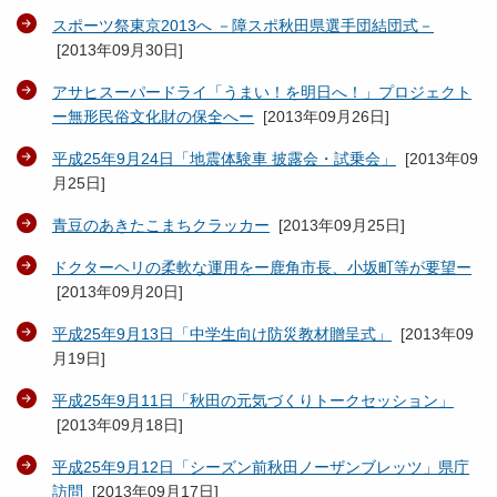
スポーツ祭東京2013へ －障スポ秋田県選手団結団式－
[
2013年09月30日
]
アサヒスーパードライ「うまい！を明日へ！」プロジェクト
ー無形民俗文化財の保全へー
[
2013年09月26日
]
平成25年9月24日「地震体験車 披露会・試乗会」
[
2013年09
月25日
]
青豆のあきたこまちクラッカー
[
2013年09月25日
]
ドクターヘリの柔軟な運用をー鹿角市長、小坂町等が要望ー
[
2013年09月20日
]
平成25年9月13日「中学生向け防災教材贈呈式」
[
2013年09
月19日
]
平成25年9月11日「秋田の元気づくりトークセッション」
[
2013年09月18日
]
平成25年9月12日「シーズン前秋田ノーザンブレッツ」県庁
訪問
[
2013年09月17日
]