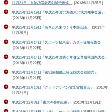
11月21日「自治功労者表彰状伝達式」
[
2013年11月25日
]
平成25年11月19日「平成25年度北海道東北地方知事会議」
[
2013年11月25日
]
平成25年11月19日「あきた未来づくり本部会議」
[
2013年
11月25日
]
平成25年11月14日「スポーツ祭東京」カヌー優勝報告会
[
2013年11月22日
]
平成25年11月14日「平成25年度青少年健全育成秋田県大会」
[
2013年11月22日
]
平成25年11月14日「第51回技能五輪全国大会結団式」
[
2013年11月21日
]
平成25年11月13日「グッドデザイン賞受賞報告会」
[
2013年
11月21日
]
平成25年11月8日「東大寺香炉献納」
[
2013年11月19日
]
平成25年11月18日「（株）ローソンで発売！秋田彩り御膳」