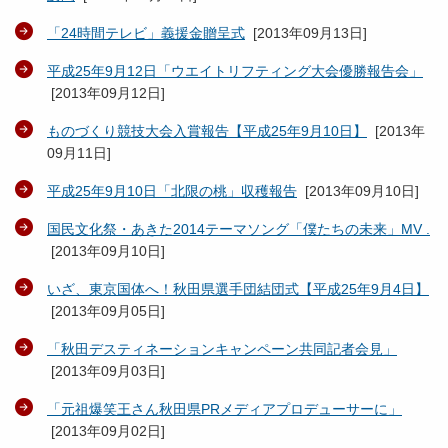
「24時間テレビ」義援金贈呈式
[
2013年09月13日
]
平成25年9月12日「ウエイトリフティング大会優勝報告会」
[
2013年09月12日
]
ものづくり競技大会入賞報告【平成25年9月10日】
[
2013年
09月11日
]
平成25年9月10日「北限の桃」収穫報告
[
2013年09月10日
]
国民文化祭・あきた2014テーマソング「僕たちの未来」MV .
[
2013年09月10日
]
いざ、東京国体へ！秋田県選手団結団式【平成25年9月4日】
[
2013年09月05日
]
「秋田デスティネーションキャンペーン共同記者会見」
[
2013年09月03日
]
「元祖爆笑王さん秋田県PRメディアプロデューサーに」
[
2013年09月02日
]