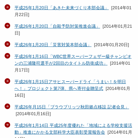
平成25年1月20日「あきた未来づくり本部会議」
[
2014年01
月22日
]
平成26年1月20日「自殺予防対策推進会議」
[
2014年01月21
日
]
平成26年1月20日「災害対策本部会議」
[
2014年01月20日
]
平成26年1月16日「WBC世界スーパーフェザー級チャンピオ
ンの三浦隆司選手が2回目のタイトル防衛成功」
[
2014年01
月17日
]
平成26年1月15日アサヒスーパードライ「うまい！を明日
へ！」プロジェクト第7弾、県へ寄付金贈呈式
[
2014年01月
16日
]
平成26年月15日「ブラウブリッツ秋田拠点移設 記者会見」
[
2014年01月16日
]
平成26年1月14日 平成25年度優れた「地域による学校支援活
動」推進にかかる文部科学大臣表彰受賞報告会
[
2014年01月