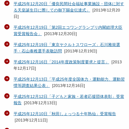
平成25年12月20日「優良民間社会福祉事業施設・団体に対す
る天皇誕生日に際しての御下賜金伝達式」
[
2013年12月20
日
]
平成25年12月19日「第2回エコワングランプリ内閣総理大臣
賞受賞報告会」
[
2013年12月20日
]
平成25年12月19日「東京ヤクルトスワローズ」石川雅規選
手・石山泰稚選手表敬訪問
[
2013年12月19日
]
平成25年12月16日「2014年度政策制度要求と提言」
[
2013
年12月17日
]
平成25年12月13日「平成25年度全国体力・運動能力、運動習
慣等調査結果公表」
[
2013年12月16日
]
平成25年12月12日「子どもと家族・若者応援団体表彰」受賞
報告
[
2013年12月13日
]
平成25年12月10日「秋田しょっつる十年熟仙」受賞報告
[
2013年12月11日
]