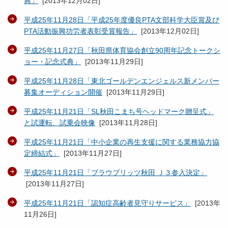
典」
[
2013年12月02日
]
平成25年11月28日「平成25年度優良PTA文部科学大臣賞及び
PTA活動振興功労者表彰受賞報告」
[
2013年12月02日
]
平成25年11月27日「秋田県体育協会創立90周年記念トークシ
ョー・記念式典」
[
2013年11月29日
]
平成25年11月28日「東北ゴールデンエンジェルス新メンバー
募集オーディション開催
[
2013年11月29日
]
平成25年11月21日「SL秋田こまち号ヘッドマーク贈呈式」
と試運転、試乗会映像
[
2013年11月28日
]
平成25年11月21日「中小企業の再生支援に関する業務協力協
定締結式」
[
2013年11月27日
]
平成25年11月21日「ブラウブリッツ秋田 Ｊ３参入決定」
[
2013年11月27日
]
平成25年11月21日「認知症高齢者見守りサービス」
[
2013年
11月26日
]