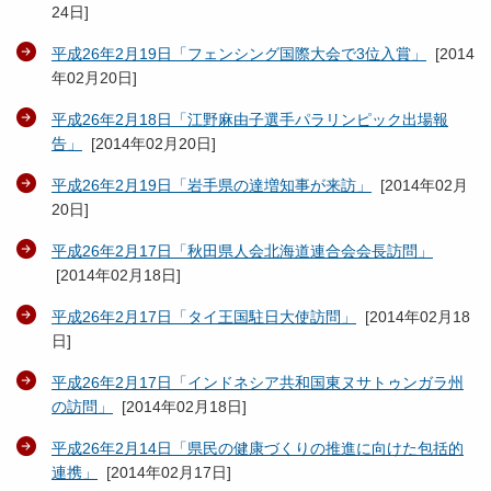
24日
]
平成26年2月19日「フェンシング国際大会で3位入賞」
[
2014
年02月20日
]
平成26年2月18日「江野麻由子選手パラリンピック出場報
告」
[
2014年02月20日
]
平成26年2月19日「岩手県の達増知事が来訪」
[
2014年02月
20日
]
平成26年2月17日「秋田県人会北海道連合会会長訪問」
[
2014年02月18日
]
平成26年2月17日「タイ王国駐日大使訪問」
[
2014年02月18
日
]
平成26年2月17日「インドネシア共和国東ヌサトゥンガラ州
の訪問」
[
2014年02月18日
]
平成26年2月14日「県民の健康づくりの推進に向けた包括的
連携」
[
2014年02月17日
]