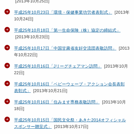
[
2013年10月25日
]
平成25年10月23日「環境・保健事業功労者表彰式」
[
2013年
10月24日
]
平成25年10月18日「第一生命保険（株）協定の締結式」
[
2013年10月23日
]
平成25年10月17日「中国甘粛省友好交流団表敬訪問」
[
2013
年10月22日
]
平成25年10月16日「Jリーグチェアマン訪問」
[
2013年10月
22日
]
平成25年10月16日「ベビーウェーブ・アクション会長表彰
表彰式」
[
2013年10月21日
]
平成25年10月16日「住みます専務表敬訪問」
[
2013年10月
18日
]
平成25年10月15日「国民文化祭・あきた2014オフィシャル
スポンサー贈呈式」
[
2013年10月17日
]