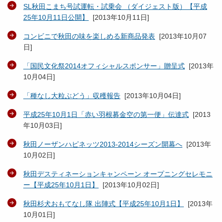
SL秋田こまち号試運転・試乗会 （ダイジェスト版）【平成
25年10月11日公開】
[
2013年10月11日
]
コンビニで秋田の味を楽しめる新商品発表
[
2013年10月07
日
]
「国民文化祭2014オフィシャルスポンサー」贈呈式
[
2013年
10月04日
]
「種なし大粒ぶどう」収穫報告
[
2013年10月04日
]
平成25年10月1日「赤い羽根募金空の第一便」伝達式
[
2013
年10月03日
]
秋田ノーザンハピネッツ2013-2014シーズン開幕へ
[
2013年
10月02日
]
秋田デスティネーションキャンペーン オープニングセレモニ
ー【平成25年10月1日】
[
2013年10月02日
]
秋田杉犬おもてなし隊 出陣式【平成25年10月1日】
[
2013年
10月01日
]