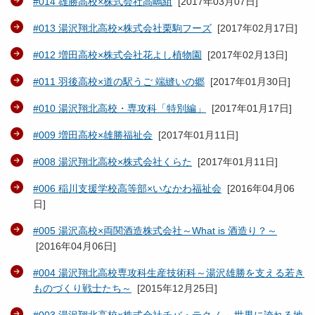
#014 雄勝高校×株式会社高嶋組
[
2017年03月07日
]
#013 湯沢翔北高校×株式会社栗駒フーズ
[
2017年02月17日
]
#012 増田高校×株式会社花よし植物園
[
2017年02月13日
]
#011 羽後高校×道の駅うご 端縫いの郷
[
2017年01月30日
]
#010 湯沢翔北高校・専攻科「特別編」
[
2017年01月17日
]
#009 増田高校×雄勝福祉会
[
2017年01月11日
]
#008 湯沢翔北高校×株式会社くらた
[
2017年01月11日
]
#006 稲川支援学校高等部×いなかわ福祉会
[
2016年04月06
日
]
#005 湯沢高校×両関酒造株式会社～What is 酒造り？～
[
2016年04月06日
]
#004 湯沢翔北高校専攻科生産技術科～湯沢雄勝を支える若き
ものづくり戦士たち～
[
2015年12月25日
]
#003 湯沢翔北高校×株式会社チバ・テクノ ～世界に誇れる地