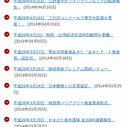
平成26年4月15日「江野選手がソチパラリンピックの結果報
告」
[
2014年04月16日
]
平成26年4月14日「三行詩コンクールで厚労大臣賞を受
賞！」
[
2014年04月15日
]
平成26年4月2日「秋田・台湾経済交流特別顧問を委嘱」
[
2014年04月02日
]
平成26年3月27日「男女共同参画あきた『あきたＦ・Ｆ推進
員』認定式」
[
2014年03月28日
]
平成26年3月26日「秋田県産プレミアム馬肉シチュー」
[
2014年03月26日
]
平成26年3月24日「日本郵便との災害協定」
[
2014年03月25
日
]
平成26年3月20日「秋田県バリアフリー推進賞表彰式」
[
2014年03月25日
]
平成26年3月19日「やまがた樹氷国体 皇后杯5連覇報告」
[
2014年03月25日
]