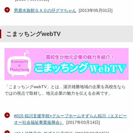
男鹿水族館ＧＡＯの仔グマちゃん
[
2013年05月01日
]
こまッちングwebTV
「こまッちングwebTV」とは…湯沢雄勝地域の企業を高校生なら
ではの視点で取材し­、地元企業の魅力を伝える企画です。
#015 稲川支援学校×グループホームすずらん稲川（エヌピー
オー社会福祉事業振興会）
[
2017年03月14日
]