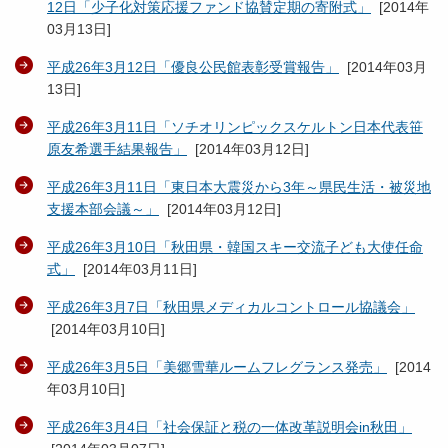
12日「少子化対策応援ファンド協賛定期の寄附式」
[
2014年
03月13日
]
平成26年3月12日「優良公民館表彰受賞報告」
[
2014年03月
13日
]
平成26年3月11日「ソチオリンピックスケルトン日本代表笹
原友希選手結果報告」
[
2014年03月12日
]
平成26年3月11日「東日本大震災から3年～県民生活・被災地
支援本部会議～」
[
2014年03月12日
]
平成26年3月10日「秋田県・韓国スキー交流子ども大使任命
式」
[
2014年03月11日
]
平成26年3月7日「秋田県メディカルコントロール協議会」
[
2014年03月10日
]
平成26年3月5日「美郷雪華ルームフレグランス発売」
[
2014
年03月10日
]
平成26年3月4日「社会保証と税の一体改革説明会in秋田」