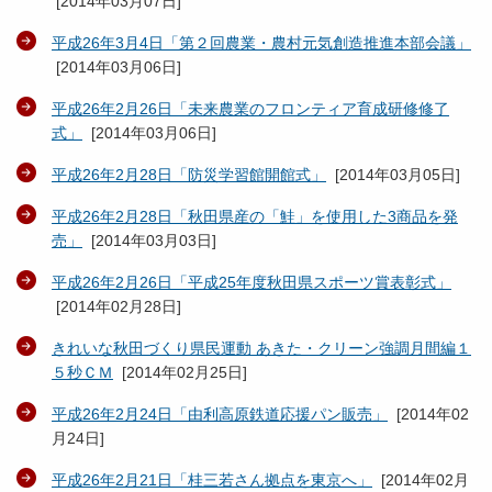
[
2014年03月07日
]
平成26年3月4日「第２回農業・農村元気創造推進本部会議」
[
2014年03月06日
]
平成26年2月26日「未来農業のフロンティア育成研修修了
式」
[
2014年03月06日
]
平成26年2月28日「防災学習館開館式」
[
2014年03月05日
]
平成26年2月28日「秋田県産の「鮭」を使用した3商品を発
売」
[
2014年03月03日
]
平成26年2月26日「平成25年度秋田県スポーツ賞表彰式」
[
2014年02月28日
]
きれいな秋田づくり県民運動 あきた・クリーン強調月間編１
５秒ＣＭ
[
2014年02月25日
]
平成26年2月24日「由利高原鉄道応援パン販売」
[
2014年02
月24日
]
平成26年2月21日「桂三若さん拠点を東京へ」
[
2014年02月