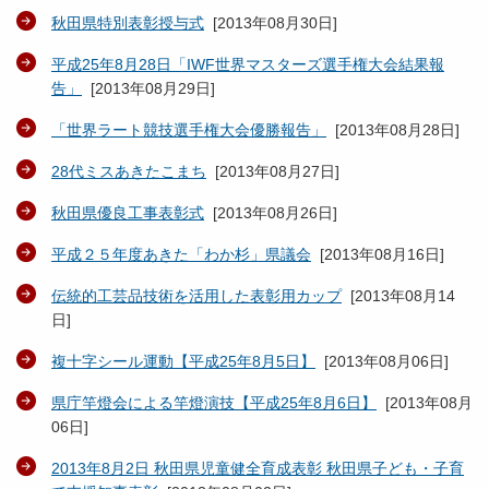
秋田県特別表彰授与式
[
2013年08月30日
]
平成25年8月28日「IWF世界マスターズ選手権大会結果報
告」
[
2013年08月29日
]
「世界ラート競技選手権大会優勝報告」
[
2013年08月28日
]
28代ミスあきたこまち
[
2013年08月27日
]
秋田県優良工事表彰式
[
2013年08月26日
]
平成２５年度あきた「わか杉」県議会
[
2013年08月16日
]
伝統的工芸品技術を活用した表彰用カップ
[
2013年08月14
日
]
複十字シール運動【平成25年8月5日】
[
2013年08月06日
]
県庁竿燈会による竿燈演技【平成25年8月6日】
[
2013年08月
06日
]
2013年8月2日 秋田県児童健全育成表彰 秋田県子ども・子育