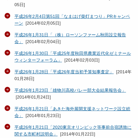
05日
]
平成26年2月4日第51回「なまはげ柴灯まつり」PRキャンペ
ーン
[
2014年02月05日
]
平成26年1月31日「（株）ローソンファーム秋田設立報告
会」
[
2014年02月04日
]
平成26年1月30日「平成25年度秋田県農業近代化ゼミナール
ウィンターフォーラム」
[
2014年02月03日
]
平成26年1月28日「平成26年度当初予算知事査定」
[
2014年
01月28日
]
平成26年1月23日「雄物川高校バレー部大会結果報告会」
[
2014年01月24日
]
平成26年1月21日「あきた海外展開支援ネットワーク設立総
会」
[
2014年01月23日
]
平成26年1月21日「2020東京オリンピック等事前合宿誘致に
関する市町村説明会」
[
2014年01月22日
]