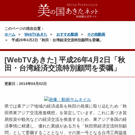
このページの現在位置：
ホーム
WebTVあきた
おすすめ動画
その他動画
平成26年4月2日「秋田・台湾経済交流特別顧問を委嘱」
[WebTVあきた] 平成26年4月2日「秋
田・台湾経済交流特別顧問を委嘱」
更新日：
2014年04月02日
県では東アジア地域の経済成長を秋田の発展に取り込むため「秋
田県東アジア交流推進構想」を策定しています。これに基づき貿
易投資や観光などの経済交流を推進するため、東アジア各国の経
済事情に精通し、優れた業績がある方を「秋田県経済交流特別顧
問」として委嘱することとなり、その第一号となる台湾工商協進