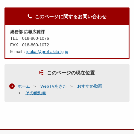
このページに関するお問い合わせ
総務部 広報広聴課
TEL：018-860-1076
FAX：018-860-1072
E-mail：
joukai@pref.akita.lg.jp
このページの現在位置
ホーム
WebTVあきた
おすすめ動画
その他動画