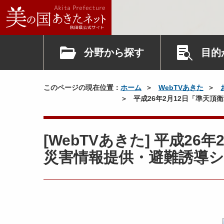
分野から探す
目的
このページの現在位置：
ホーム
WebTVあきた
平成26年2月12日「準天
[WebTVあきた] 平成2
災害情報提供・避難誘導