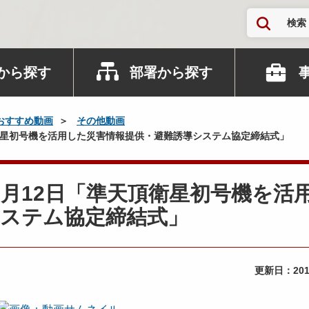
検索
から探す
部署から探す
おすすめ動画
その他動画
頂衛星初号機を活用した災害情報提供・避難誘導システム協定締結式」
6年2月12日「準天頂衛星初号機を活
システム協定締結式」
更新日：
20