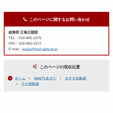
このページに関するお問い合わせ
総務部 広報広聴課
TEL：018-860-1076
FAX：018-860-1072
E-mail：
joukai@pref.akita.lg.jp
このページの現在位置
ホーム
WebTVあきた
おすすめ動画
その他動画