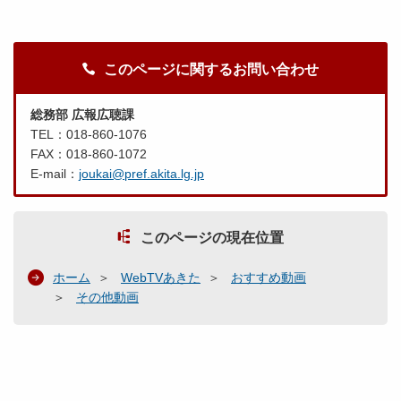
このページに関するお問い合わせ
総務部 広報広聴課
TEL：018-860-1076
FAX：018-860-1072
E-mail：
joukai@pref.akita.lg.jp
このページの現在位置
ホーム
WebTVあきた
おすすめ動画
その他動画