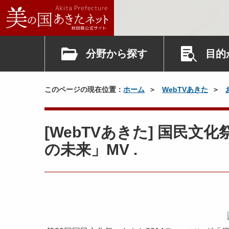
分野から探す
目的
このページの現在位置：
ホーム
WebTVあきた
[WebTVあきた] 国民文
の未来」MV .