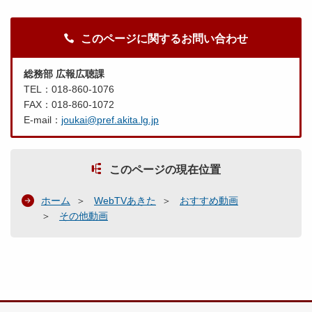
このページに関するお問い合わせ
総務部 広報広聴課
TEL：018-860-1076
FAX：018-860-1072
E-mail：
joukai@pref.akita.lg.jp
このページの現在位置
ホーム
WebTVあきた
おすすめ動画
その他動画