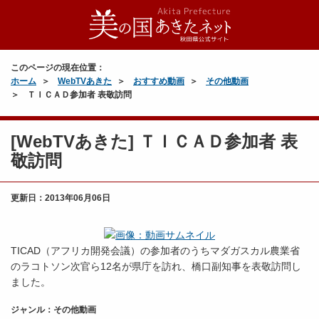
このページの現在位置：
ホーム
WebTVあきた
おすすめ動画
その他動画
ＴＩＣＡＤ参加者 表敬訪問
[WebTVあきた] ＴＩＣＡＤ参加者 表
敬訪問
更新日：
2013年06月06日
TICAD（アフリカ開発会議）の参加者のうちマダガスカル農業省
のラコトソン次官ら12名が県庁を訪れ、橋口副知事を表敬訪問し
ました。
ジャンル：その他動画