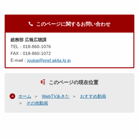
このページに関するお問い合わせ
総務部 広報広聴課
TEL：018-860-1076
FAX：018-860-1072
E-mail：
joukai@pref.akita.lg.jp
このページの現在位置
ホーム
WebTVあきた
おすすめ動画
その他動画