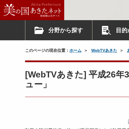
分野から探す
目的
このページの現在位置：
ホーム
WebTVあきた
[WebTVあきた] 平成2
ュー」