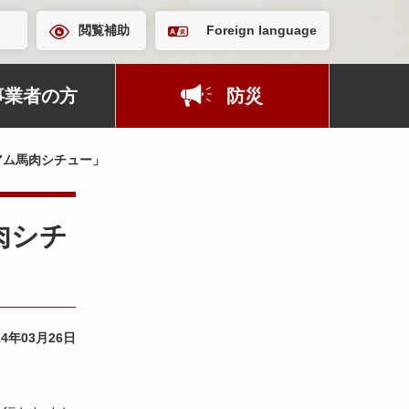
閲覧補助
Foreign language
事業者の方
防災
アム馬肉シチュー」
肉シチ
14年03月26日