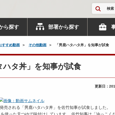
検索
から探す
部署から探す
おすすめ動画
その他動画
「男鹿ハタハタ丼」を知事が試食
鹿ハタハタ丼」を知事が試食
更新日：
20
定で発売される「男鹿ハタハタ丼」を佐竹知事が試食しました。
るを使った天つゆで味付けしています。 佐竹知事は「油っこく