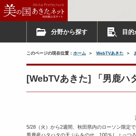
分野から探す
目的
このページの現在位置：
ホーム
WebTVあきた
[WebTVあきた] 「男
5/28（火）から2週間、秋田県内のローソン限
男鹿産ハタハタの天ぷらをのせ、100％しょっつ