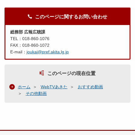
このページに関するお問い合わせ
総務部 広報広聴課
TEL：018-860-1076
FAX：018-860-1072
E-mail：
joukai@pref.akita.lg.jp
このページの現在位置
ホーム
WebTVあきた
おすすめ動画
その他動画