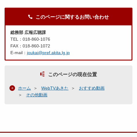
このページに関するお問い合わせ
総務部 広報広聴課
TEL：018-860-1076
FAX：018-860-1072
E-mail：
joukai@pref.akita.lg.jp
このページの現在位置
ホーム
WebTVあきた
おすすめ動画
その他動画