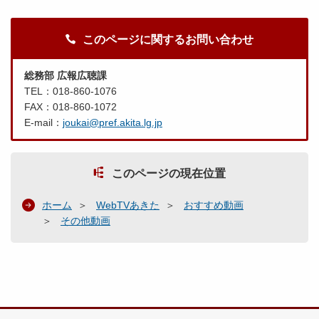
このページに関するお問い合わせ
総務部 広報広聴課
TEL：018-860-1076
FAX：018-860-1072
E-mail：
joukai@pref.akita.lg.jp
このページの現在位置
ホーム
WebTVあきた
おすすめ動画
その他動画