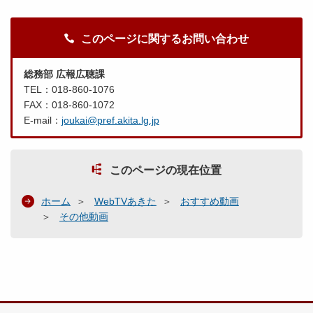
このページに関するお問い合わせ
総務部 広報広聴課
TEL：018-860-1076
FAX：018-860-1072
E-mail：
joukai@pref.akita.lg.jp
このページの現在位置
ホーム
WebTVあきた
おすすめ動画
その他動画