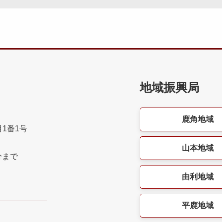
地域振興局
鹿角地域
目1番1号
山本地域
分まで
由利地域
平鹿地域