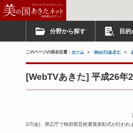
分野から探す
目的
このページの現在位置：
ホーム
WebTVあきた
[WebTVあきた] 平成2
2/7(金)、県正庁で秋田県芸術選賞表彰式が行われ