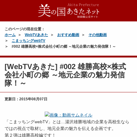
このページの現在位置：
ホーム
WebTVあきた
おすすめ動画
その他動画
こまッちングwebTV
#002 雄勝高校×株式会社小町の郷 ～地元企業の魅力発信隊！～
[WebTVあきた] #002 雄勝高校×株式
会社小町の郷 ～地元企業の魅力発信
隊！～
更新日：
2015年08月07日
「こまッちングwebTV」とは…湯沢雄勝地域の企業を高校生なら
ではの視点で取材し、地元企業の魅力を伝える企画です。
第２弾は雄勝高校編です！