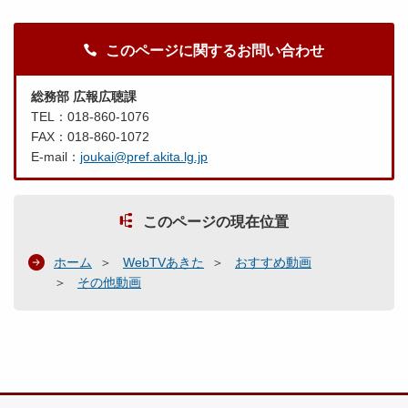
このページに関するお問い合わせ
総務部 広報広聴課
TEL：018-860-1076
FAX：018-860-1072
E-mail：
joukai@pref.akita.lg.jp
このページの現在位置
ホーム
WebTVあきた
おすすめ動画
その他動画