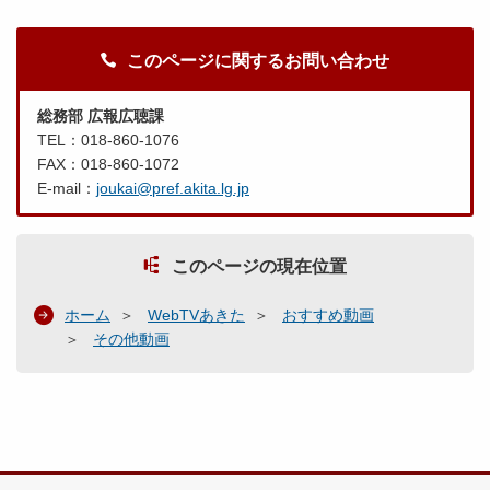
このページに関するお問い合わせ
総務部 広報広聴課
TEL：018-860-1076
FAX：018-860-1072
E-mail：
joukai@pref.akita.lg.jp
このページの現在位置
ホーム
WebTVあきた
おすすめ動画
その他動画