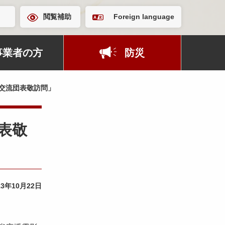
閲覧補助
Foreign language
事業者の方
防災
好交流団表敬訪問」
団表敬
13年10月22日