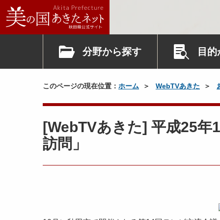
分野から探す
目的
このページの現在位置：
ホーム
WebTVあきた
[WebTVあきた] 平成2
訪問」