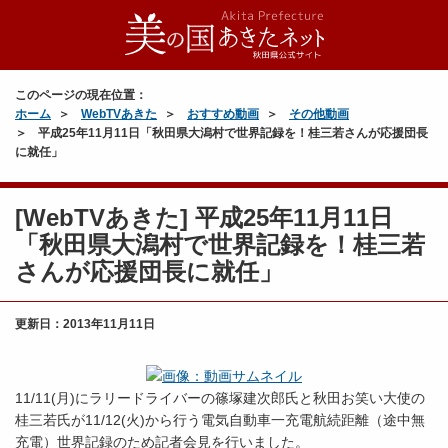
このページの現在位置：
ホーム
WebTVあきた
おすすめ動画
その他動画
平成25年11月11日「秋田県大潟村で世界記録を！桂三若さんが応援団長
に就任」
[WebTVあきた] 平成25年11月11日
「秋田県大潟村で世界記録を！桂三若
さんが応援団長に就任」
更新日：
2013年11月11日
11/11(月)にラリードライバーの篠塚建次郎氏と秋田お笑い大使の
桂三若氏が11/12(火)から行う電気自動車一充電航続距離（途中無
充電）世界記録のため記者会見を行いました。